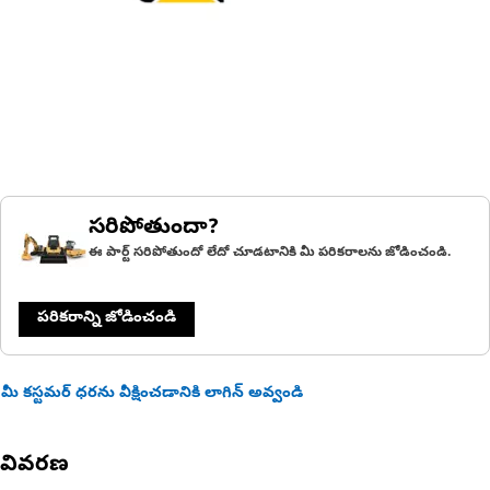
సరిపోతుందా?
ఈ పార్ట్ సరిపోతుందో లేదో చూడటానికి మీ పరికరాలను జోడించండి.
పరికరాన్ని జోడించండి
మీ కస్టమర్ ధరను వీక్షించడానికి లాగిన్ అవ్వండి
వివరణ