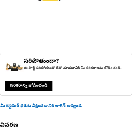
సరిపోతుందా?
ఈ పార్ట్ సరిపోతుందో లేదో చూడటానికి మీ పరికరాలను జోడించండి.
పరికరాన్ని జోడించండి
మీ కస్టమర్ ధరను వీక్షించడానికి లాగిన్ అవ్వండి
వివరణ