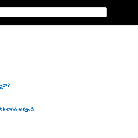
ీ
నారా?
ికి లాగిన్ అవ్వండి