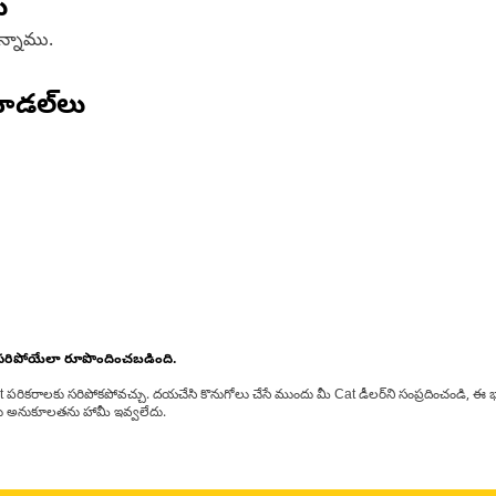
ు
ఉన్నాము.
ోడల్‌లు
 సరిపోయేలా రూపొందించబడింది.
at పరికరాలకు సరిపోకపోవచ్చు. దయచేసి కొనుగోలు చేసే ముందు మీ Cat డీలర్‌ని సంప్రదించండి, ఈ భ
్‌లకు అనుకూలతను హామీ ఇవ్వలేదు.