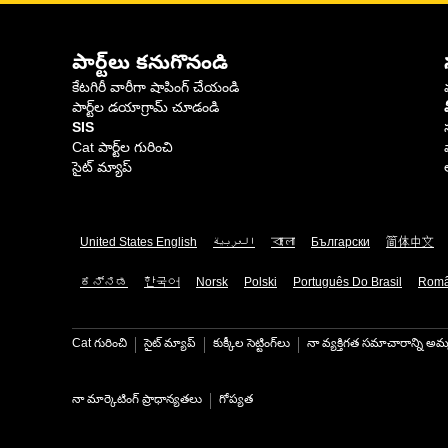
పార్ట్‌లు కనుగొనండి
కేటగిరీ వారీగా షాపింగ్ చేయండి
పార్ట్‌ల డయాగ్రామ్ చూడండి
SIS
Cat పార్ట్‌ల గురించి
సైట్ మ్యాప్
United States English
العربية
বাংলা
Български
简体中文
ಕನ್ನಡ
한국어
Norsk
Polski
Português Do Brasil
Rom
Cat గురించి
సైట్ మ్యాప్
కుక్కీల సెట్టింగ్‌లు
నా వ్యక్తిగత సమాచారాన్ని అమ్
నా మార్కెటింగ్ ప్రాధాన్యతలు
గోప్యత