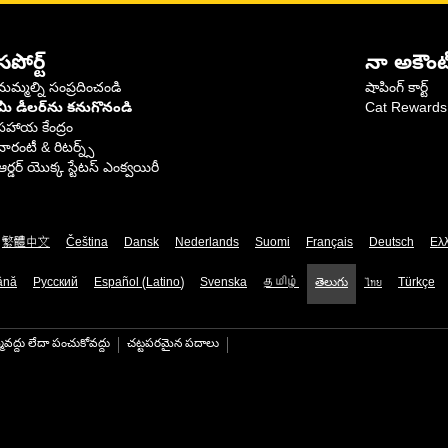
సపోర్ట్
నా అకౌంట
మమ్మల్ని సంప్రదించండి
షాపింగ్ కార్ట్
మీ డీలర్‌ను కనుగొనండి
Cat Rewards
సహాయ కేంద్రం
వారంటీ & రిటర్న్స్
ఆర్డర్ యొక్క స్టేటస్ ఎంక్వయిరీ
繁體中文
Čeština
Dansk
Nederlands
Suomi
Français
Deutsch
Ελ
ână
Русский
Español (Latino)
Svenska
தமிழ்
తెలుగు
ไทย
Türkçe
మవద్దు లేదా పంచుకోవద్దు
చట్టపరమైన పదాలు