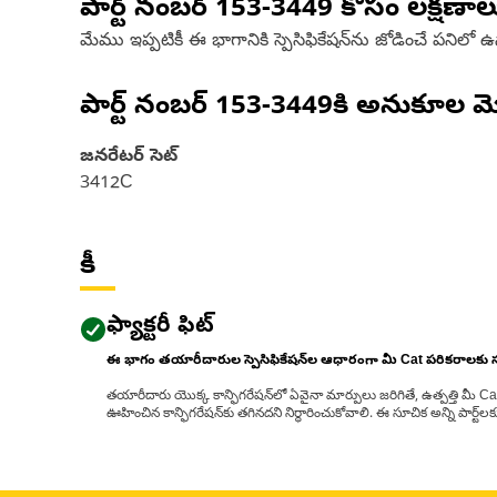
పార్ట్ నంబర్
153-3449
కోసం లక్షణాల
మేము ఇప్పటికీ ఈ భాగానికి స్పెసిఫికేషన్‌ను జోడించే పనిలో 
పార్ట్ నంబర్
153-3449
కి అనుకూల మ
జనరేటర్ సెట్
3412C
కీ
ఫ్యాక్టరీ ఫిట్
ఈ భాగం తయారీదారుల స్పెసిఫికేషన్‌ల ఆధారంగా మీ Cat పరికరాలకు
తయారీదారు యొక్క కాన్ఫిగరేషన్‌లో ఏవైనా మార్పులు జరిగితే, ఉత్పత్తి మీ C
ఊహించిన కాన్ఫిగరేషన్‌కు తగినదని నిర్ధారించుకోవాలి. ఈ సూచిక అన్ని పార్ట