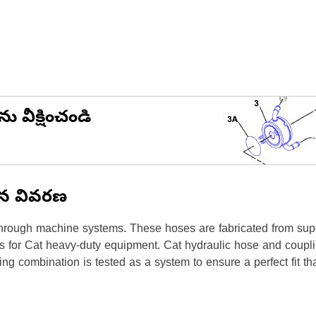
ను వీక్షించండి
ిన వివరణ
hrough machine systems. These hoses are fabricated from superi
ts for Cat heavy-duty equipment. Cat hydraulic hose and coupli
ng combination is tested as a system to ensure a perfect fit t