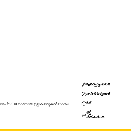
పునర్నిర్మించినవి
నాన్-రిటర్నబుల్
కిట్
ాగం మీ Cat పరికరాలకు ప్రస్తుత పరిస్థితిలో మరియు
భర్తీ
చేయబడింది