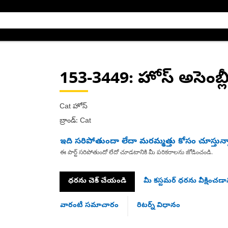
153-3449
: హోస్ అసెంబ్ల
Cat హోస్
బ్రాండ్: Cat
ఇది సరిపోతుందా లేదా మరమ్మత్తు కోసం చూస్తున్
ఈ పార్ట్ సరిపోతుందో లేదో చూడటానికి మీ పరికరాలను జోడించండి.
ధరను చెక్ చేయండి
మీ కస్టమర్ ధరను వీక్షించడాన
వారంటీ సమాచారం
రిటర్న్ విధానం