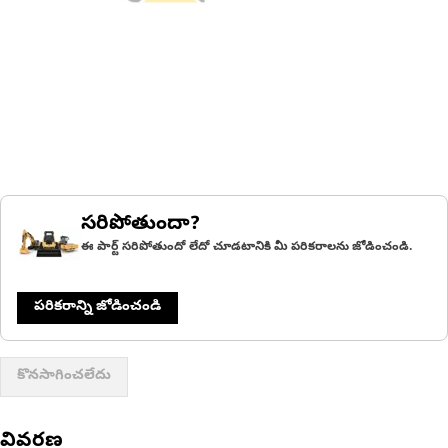
సరిపోతుందా?
ఈ పార్ట్ సరిపోతుందో లేదో చూడటానికి మీ పరికరాలను జోడించండి.
పరికరాన్ని జోడించండి
కొనసాగించలేదు
వివరణ