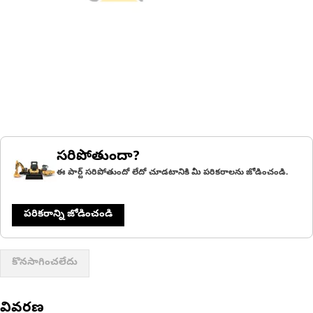
సరిపోతుందా?
ఈ పార్ట్ సరిపోతుందో లేదో చూడటానికి మీ పరికరాలను జోడించండి.
పరికరాన్ని జోడించండి
కొనసాగించలేదు
వివరణ