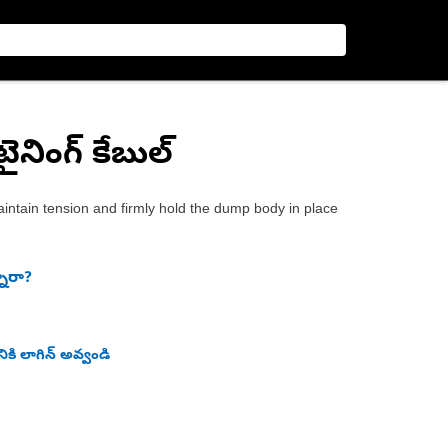
టైనింగ్ కేబుల్
tain tension and firmly hold the dump body in place
నారా?
ికి లాగిన్ అవ్వండి