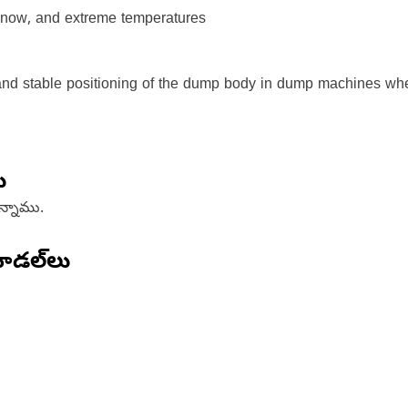
, snow, and extreme temperatures
nd stable positioning of the dump body in dump machines whe
ు
ఉన్నాము.
ోడల్‌లు