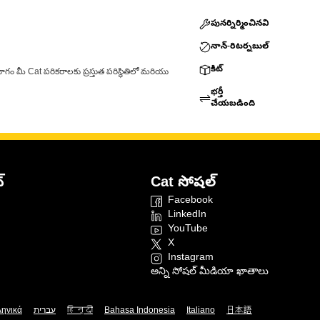
పునర్నిర్మించినవి
నాన్-రిటర్నబుల్
కిట్
ాగం మీ Cat పరికరాలకు ప్రస్తుత పరిస్థితిలో మరియు
భర్తీ
చేయబడింది
్
Cat సోషల్
Facebook
LinkedIn
YouTube
X
Instagram
అన్ని సోషల్ మీడియా ఖాతాలు
ληνικά
עברית
हिन्दी
Bahasa Indonesia
Italiano
日本語