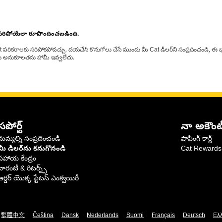
 సరిపోయేలా రూపొందించబడింది.
at పరికరాలకు సరిపోకపోవచ్చు. దయచేసి కొనుగోలు చేసే ముందు మీ Cat డీలర్‌ని సంప్రదించండి, ఈ భ
్‌లకు అనుకూలతను హామీ ఇవ్వలేదు.
సపోర్ట్
నా అకౌంట
మమ్మల్ని సంప్రదించండి
షాపింగ్ కార్ట్
మీ డీలర్‌ను కనుగొనండి
Cat Rewards
సహాయ కేంద్రం
వారంటీ & రిటర్న్స్
ఆర్డర్ యొక్క స్టేటస్ ఎంక్వయిరీ
繁體中文
Čeština
Dansk
Nederlands
Suomi
Français
Deutsch
Ελ