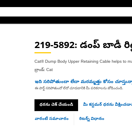
219-5892
: డంప్ బాడీ రి
Cat® Dump Body Upper Retaining Cable helps to main
బ్రాండ్: Cat
ఇది సరిపోతుందా లేదా మరమ్మత్తు కోసం చూస్తున్
ఈ పార్ట్ సరిపోతుందో లేదో చూడటానికి మీ పరికరాలను జోడించండి.
ధరను చెక్ చేయండి
మీ కస్టమర్ ధరను వీక్షించడాన
వారంటీ సమాచారం
రిటర్న్ విధానం