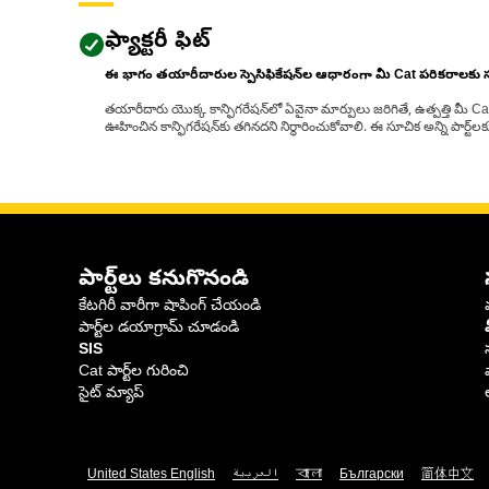
ఫ్యాక్టరీ ఫిట్
ఈ భాగం తయారీదారుల స్పెసిఫికేషన్‌ల ఆధారంగా మీ Cat పరికరాలకు
తయారీదారు యొక్క కాన్ఫిగరేషన్‌లో ఏవైనా మార్పులు జరిగితే, ఉత్పత్తి మీ C
ఊహించిన కాన్ఫిగరేషన్‌కు తగినదని నిర్ధారించుకోవాలి. ఈ సూచిక అన్ని పార్ట
పార్ట్‌లు కనుగొనండి
కేటగిరీ వారీగా షాపింగ్ చేయండి
పార్ట్‌ల డయాగ్రామ్ చూడండి
SIS
Cat పార్ట్‌ల గురించి
సైట్ మ్యాప్
United States English
العربية
বাংলা
Български
简体中文