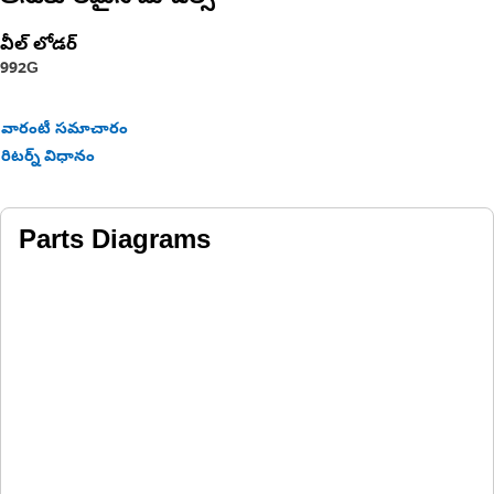
వీల్ లోడర్
992G
వారంటీ సమాచారం
రిటర్న్ విధానం
Parts Diagrams