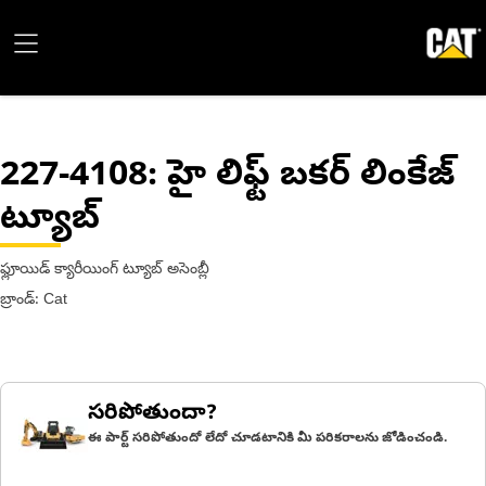
227-4108
: హై లిఫ్ట్ బకర్ లింకేజ్
ట్యూబ్
ఫ్లూయిడ్ క్యారీయింగ్ ట్యూబ్ అసెంబ్లీ
బ్రాండ్: Cat
సరిపోతుందా?
ఈ పార్ట్ సరిపోతుందో లేదో చూడటానికి మీ పరికరాలను జోడించండి.