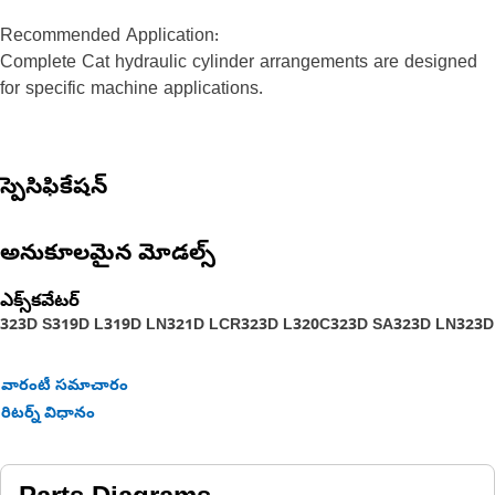
Recommended Application:
Complete Cat hydraulic cylinder arrangements are designed
for specific machine applications.
స్పెసిఫికేషన్
అనుకూలమైన మోడల్స్
ఎక్స్‌కవేటర్
323D S
319D L
319D LN
321D LCR
323D L
320C
323D SA
323D LN
323D
వారంటీ సమాచారం
రిటర్న్ విధానం