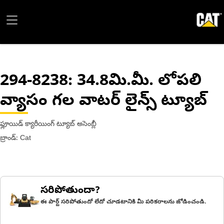
294-8238
: 34.8మి.మీ. లోపలి
వ్యాసం గల వాటర్ లైన్స్ ట్యూబ్
ఫ్లూయిడ్ క్యారీయింగ్ ట్యూబ్ అసెంబ్లీ
బ్రాండ్: Cat
సరిపోతుందా?
ఈ పార్ట్ సరిపోతుందో లేదో చూడటానికి మీ పరికరాలను జోడించండి.