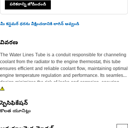
పరికరాన్ని జోడించండి
మీ కస్టమర్ ధరను వీక్షించడానికి లాగిన్ అవ్వండి
వివరణ
The Water Lines Tube is a conduit responsible for channeling
coolant from the radiator to the engine thermostat, this tube
ensures efficient and reliable coolant flow, maintaining optimal
engine temperature regulation and performance. Its seamless
design minimizes the risk of leaks and corrosion, ensuring
long-term durability and functionality. The tube's positioning
allows for the efficient transfer of coolant to the engine
స్పెసిఫికేషన్
thermostat, where temperature regulation mechanisms
effectively manage engine heat. By facilitating the circulation
కొలత యూనిట్లు
of coolant throughout the engine, the water lines tube prevents
overheating and ensures smooth operation of equipment.