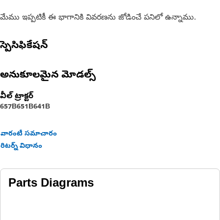
మేము ఇప్పటికీ ఈ భాగానికి వివరణను జోడించే పనిలో ఉన్నాము.
స్పెసిఫికేషన్
అనుకూలమైన మోడల్స్
వీల్ ట్రాక్టర్
657B
651B
641B
వారంటీ సమాచారం
రిటర్న్ విధానం
Parts Diagrams