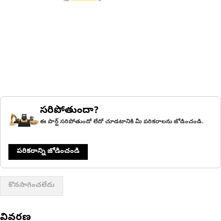
సరిపోతుందా?
ఈ పార్ట్ సరిపోతుందో లేదో చూడటానికి మీ పరికరాలను జోడించండి.
పరికరాన్ని జోడించండి
కొనసాగించలేదు
వివరణ