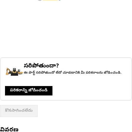
సరిపోతుందా?
ఈ పార్ట్ సరిపోతుందో లేదో చూడటానికి మీ పరికరాలను జోడించండి.
పరికరాన్ని జోడించండి
కొనసాగించలేదు
వివరణ