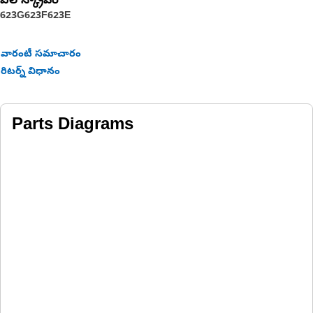
వీల్ స్క్రాపర్‌
623G
623F
623E
వారంటీ సమాచారం
రిటర్న్ విధానం
Parts Diagrams