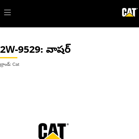
2W-9529
: వాషర్
బ్రాండ్: Cat