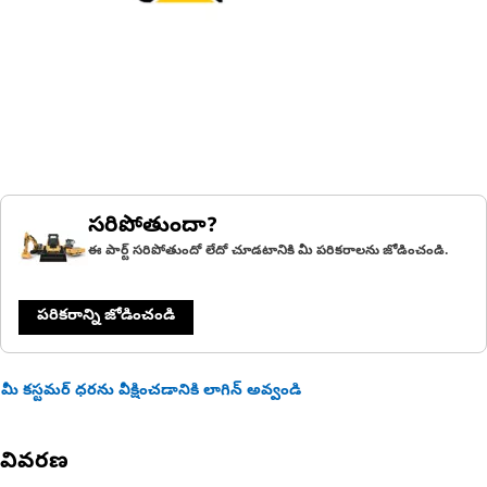
సరిపోతుందా?
ఈ పార్ట్ సరిపోతుందో లేదో చూడటానికి మీ పరికరాలను జోడించండి.
పరికరాన్ని జోడించండి
మీ కస్టమర్ ధరను వీక్షించడానికి లాగిన్ అవ్వండి
వివరణ