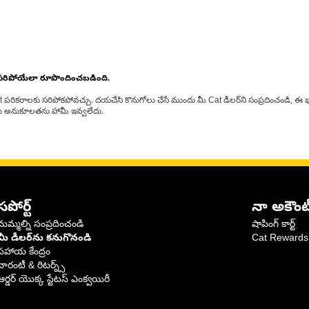
 సరిపోయేలా రూపొందించబడింది.
at పరికరాలకు సరిపోకపోవచ్చు. దయచేసి కొనుగోలు చేసే ముందు మీ Cat డీలర్‌ని సంప్రదించండి, ఈ భ
్‌లకు అనుకూలతను హామీ ఇవ్వలేదు.
సపోర్ట్
నా అకౌంట
మమ్మల్ని సంప్రదించండి
షాపింగ్ కార్ట్
మీ డీలర్‌ను కనుగొనండి
Cat Rewards
సహాయ కేంద్రం
వారంటీ & రిటర్న్స్
ఆర్డర్ యొక్క స్టేటస్ ఎంక్వయిరీ