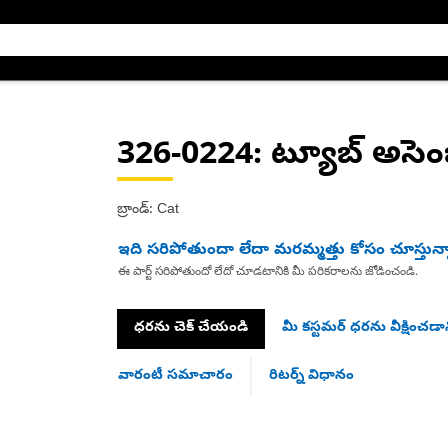
326-0224
: ట్యూబ్ అసెంబ్
బ్రాండ్: Cat
ఇది సరిపోతుందా లేదా మరమ్మత్తు కోసం చూస్తున్
ఈ పార్ట్ సరిపోతుందో లేదో చూడటానికి మీ పరికరాలను జోడించండి.
ధరను చెక్ చేయండి
మీ కస్టమర్ ధరను వీక్షించడాన
వారంటీ సమాచారం
రిటర్న్ విధానం