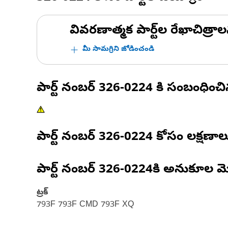
వివరణాత్మక పార్ట్‌ల రేఖాచిత్రాల
మీ సామగ్రిని జోడించండి
పార్ట్ నంబర్
326-0224
కి సంబంధించ
పార్ట్ నంబర్
326-0224
కోసం లక్షణాల
పార్ట్ నంబర్
326-0224
కి అనుకూల మ
ట్రక్
793F 793F CMD 793F XQ