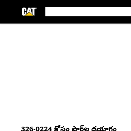
326-0224
కోసం పార్ట్‌ల డయాగ్రం