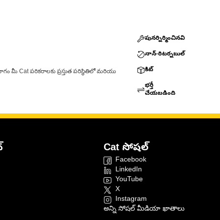
పునర్నిర్మించినవి
నాన్-రిటర్నబుల్
కిట్
ాగం మీ Cat పరికరాలకు ప్రస్తుత పరిస్థితిలో మరియు
భర్తీ
చేయబడింది
్
Cat సోషల్
Facebook
LinkedIn
YouTube
X
Instagram
అన్ని సోషల్ మీడియా ఖాతాలు