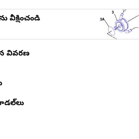
ను వీక్షించండి
ిన వివరణ
ు
ోడల్‌లు