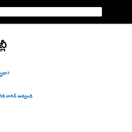
లీ
నారా?
ికి లాగిన్ అవ్వండి