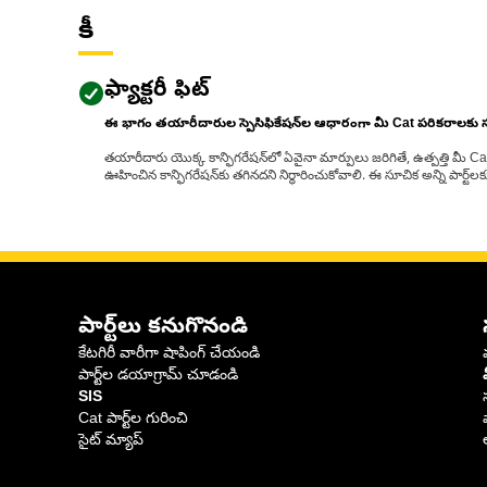
కీ
ఫ్యాక్టరీ ఫిట్
ఈ భాగం తయారీదారుల స్పెసిఫికేషన్‌ల ఆధారంగా మీ Cat పరికరాలకు
తయారీదారు యొక్క కాన్ఫిగరేషన్‌లో ఏవైనా మార్పులు జరిగితే, ఉత్పత్తి మీ C
ఊహించిన కాన్ఫిగరేషన్‌కు తగినదని నిర్ధారించుకోవాలి. ఈ సూచిక అన్ని పార్ట
పార్ట్‌లు కనుగొనండి
కేటగిరీ వారీగా షాపింగ్ చేయండి
పార్ట్‌ల డయాగ్రామ్ చూడండి
SIS
Cat పార్ట్‌ల గురించి
సైట్ మ్యాప్