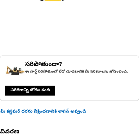
సరిపోతుందా?
ఈ పార్ట్ సరిపోతుందో లేదో చూడటానికి మీ పరికరాలను జోడించండి.
పరికరాన్ని జోడించండి
మీ కస్టమర్ ధరను వీక్షించడానికి లాగిన్ అవ్వండి
వివరణ