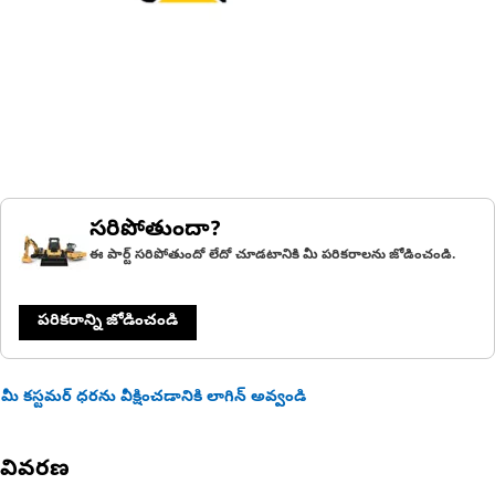
సరిపోతుందా?
ఈ పార్ట్ సరిపోతుందో లేదో చూడటానికి మీ పరికరాలను జోడించండి.
పరికరాన్ని జోడించండి
మీ కస్టమర్ ధరను వీక్షించడానికి లాగిన్ అవ్వండి
వివరణ