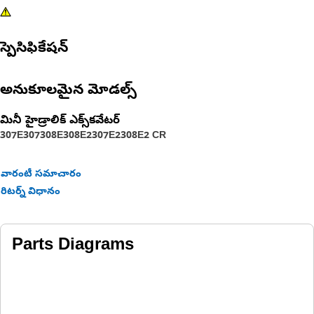
స్పెసిఫికేషన్
అనుకూలమైన మోడల్స్
మినీ హైడ్రాలిక్ ఎక్స్‌కవేటర్
307E
307
308E
308E2
307E2
308E2 CR
వారంటీ సమాచారం
రిటర్న్ విధానం
Parts Diagrams