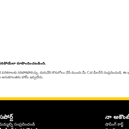
 సరిపోయేలా రూపొందించబడింది.
at పరికరాలకు సరిపోకపోవచ్చు. దయచేసి కొనుగోలు చేసే ముందు మీ Cat డీలర్‌ని సంప్రదించండి, ఈ భ
్‌లకు అనుకూలతను హామీ ఇవ్వలేదు.
సపోర్ట్
నా అకౌంట
మమ్మల్ని సంప్రదించండి
షాపింగ్ కార్ట్