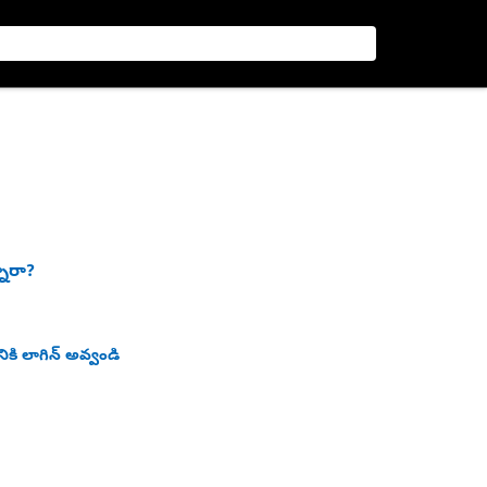
నారా?
ికి లాగిన్ అవ్వండి