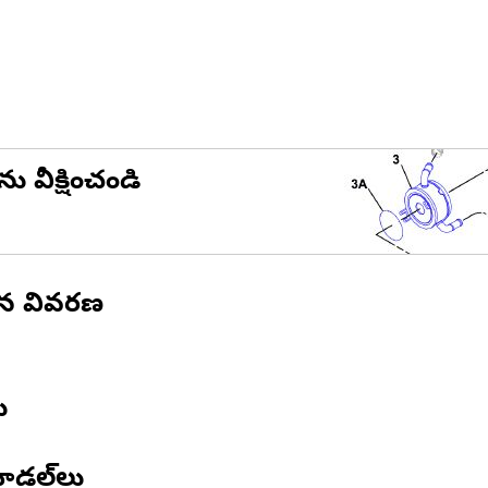
ను వీక్షించండి
ిన వివరణ
ు
ోడల్‌లు