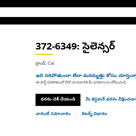
372-6349
: సైలెన్సర్
బ్రాండ్: Cat
ఇది సరిపోతుందా లేదా మరమ్మత్తు కోసం చూస్తున్
ఈ పార్ట్ సరిపోతుందో లేదో చూడటానికి మీ పరికరాలను జోడించండి.
ధరను చెక్ చేయండి
మీ కస్టమర్ ధరను వీక్షించడాన
వారంటీ సమాచారం
రిటర్న్ విధానం