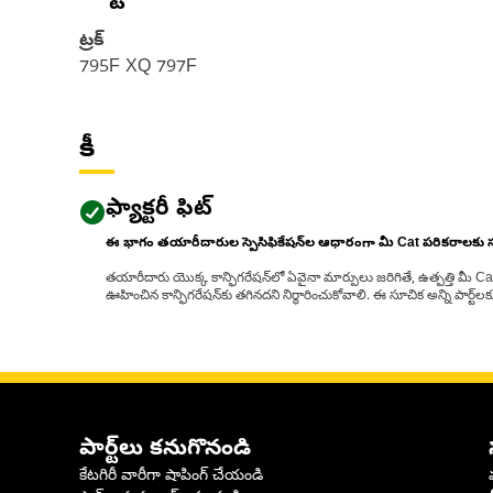
ట్రక్
795F XQ 797F
కీ
ఫ్యాక్టరీ ఫిట్
ఈ భాగం తయారీదారుల స్పెసిఫికేషన్‌ల ఆధారంగా మీ Cat పరికరాలకు
తయారీదారు యొక్క కాన్ఫిగరేషన్‌లో ఏవైనా మార్పులు జరిగితే, ఉత్పత్తి మీ C
ఊహించిన కాన్ఫిగరేషన్‌కు తగినదని నిర్ధారించుకోవాలి. ఈ సూచిక అన్ని పార్ట
పార్ట్‌లు కనుగొనండి
కేటగిరీ వారీగా షాపింగ్ చేయండి