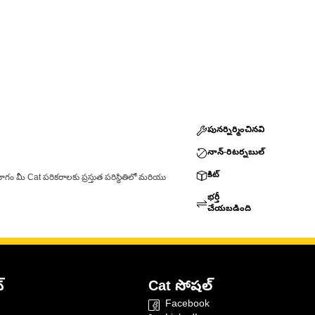
పునర్నిర్మించినవి
నాన్-రిటర్నబుల్
కిట్
ాగం మీ Cat పరికరాలకు ప్రస్తుత పరిస్థితిలో మరియు
భర్తీ
చేయబడింది
్
Cat సోషల్
Facebook