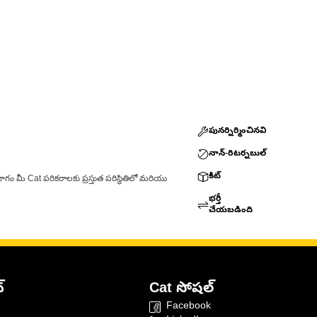
పునర్నిర్మించినవి
నాన్-రిటర్నబుల్
కిట్
ాగం మీ Cat పరికరాలకు ప్రస్తుత పరిస్థితిలో మరియు
భర్తీ
చేయబడింది
్
Cat సోషల్
Facebook