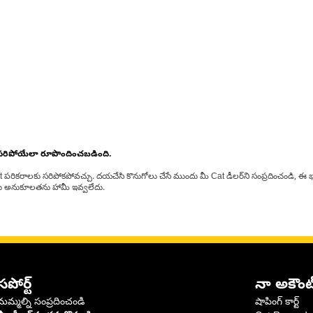
 సరిపోయేలా రూపొందించబడింది.
at పరికరాలకు సరిపోకపోవచ్చు. దయచేసి కొనుగోలు చేసే ముందు మీ Cat డీలర్‌ని సంప్రదించండి, ఈ భ
్‌లకు అనుకూలతను హామీ ఇవ్వలేదు.
సపోర్ట్
నా అకౌంట
మమ్మల్ని సంప్రదించండి
షాపింగ్ కార్ట్