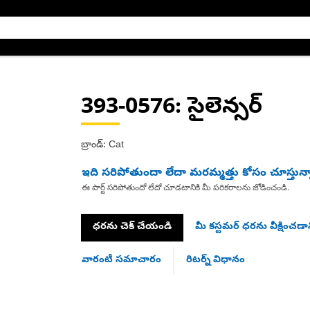
393-0576
: సైలెన్సర్
బ్రాండ్: Cat
ఇది సరిపోతుందా లేదా మరమ్మత్తు కోసం చూస్తున్
ఈ పార్ట్ సరిపోతుందో లేదో చూడటానికి మీ పరికరాలను జోడించండి.
ధరను చెక్ చేయండి
మీ కస్టమర్ ధరను వీక్షించడాన
వారంటీ సమాచారం
రిటర్న్ విధానం