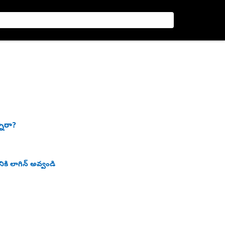
నారా?
ికి లాగిన్ అవ్వండి