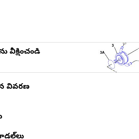
ను వీక్షించండి
ిన వివరణ
ు
ోడల్‌లు