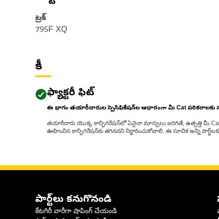
ట్రక్
795F XQ
కీ
ఫ్యాక్టరీ ఫిట్
ఈ భాగం తయారీదారుల స్పెసిఫికేషన్‌ల ఆధారంగా మీ Cat పరికరాలకు
తయారీదారు యొక్క కాన్ఫిగరేషన్‌లో ఏవైనా మార్పులు జరిగితే, ఉత్పత్తి మీ C
ఊహించిన కాన్ఫిగరేషన్‌కు తగినదని నిర్ధారించుకోవాలి. ఈ సూచిక అన్ని పార్ట
పార్ట్‌లు కనుగొనండి
కేటగిరీ వారీగా షాపింగ్ చేయండి