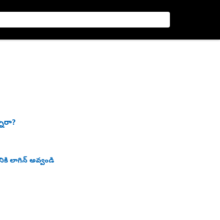
నారా?
ికి లాగిన్ అవ్వండి