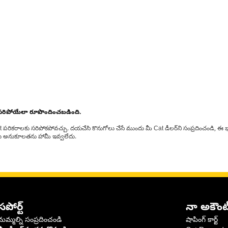
 సరిపోయేలా రూపొందించబడింది.
at పరికరాలకు సరిపోకపోవచ్చు. దయచేసి కొనుగోలు చేసే ముందు మీ Cat డీలర్‌ని సంప్రదించండి, ఈ భ
్‌లకు అనుకూలతను హామీ ఇవ్వలేదు.
సపోర్ట్
నా అకౌంట
మమ్మల్ని సంప్రదించండి
షాపింగ్ కార్ట్