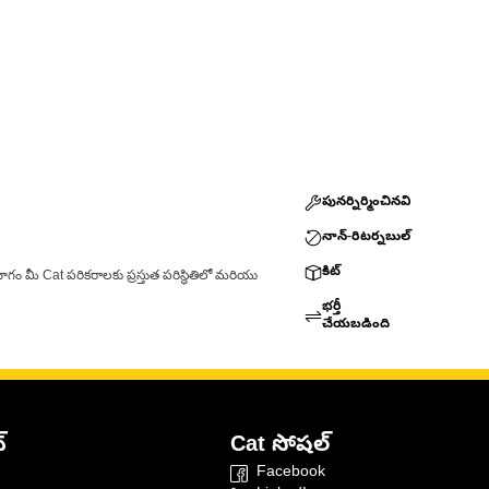
పునర్నిర్మించినవి
నాన్-రిటర్నబుల్
కిట్
ాగం మీ Cat పరికరాలకు ప్రస్తుత పరిస్థితిలో మరియు
భర్తీ
చేయబడింది
్
Cat సోషల్
Facebook