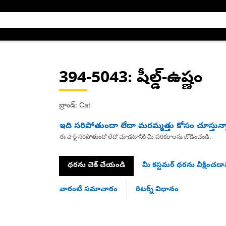
394-5043
: షీల్డ్-ఉష్ణం
బ్రాండ్: Cat
ఇది సరిపోతుందా లేదా మరమ్మత్తు కోసం చూస్తున్
ఈ పార్ట్ సరిపోతుందో లేదో చూడటానికి మీ పరికరాలను జోడించండి.
ధరను చెక్ చేయండి
మీ కస్టమర్ ధరను వీక్షించడాన
వారంటీ సమాచారం
రిటర్న్ విధానం