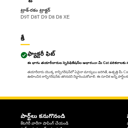
ట్రాక్-రకం ట్రాక్టర్‌
D9T D8T D9 D8 D8 XE
కీ
ఫ్యాక్టరీ ఫిట్
ఈ భాగం తయారీదారుల స్పెసిఫికేషన్‌ల ఆధారంగా మీ Cat పరికరాలకు
తయారీదారు యొక్క కాన్ఫిగరేషన్‌లో ఏవైనా మార్పులు జరిగితే, ఉత్పత్తి మీ C
ఊహించిన కాన్ఫిగరేషన్‌కు తగినదని నిర్ధారించుకోవాలి. ఈ సూచిక అన్ని పార్ట
పార్ట్‌లు కనుగొనండి
కేటగిరీ వారీగా షాపింగ్ చేయండి