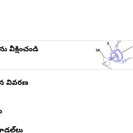
ను వీక్షించండి
ిన వివరణ
ు
ోడల్‌లు