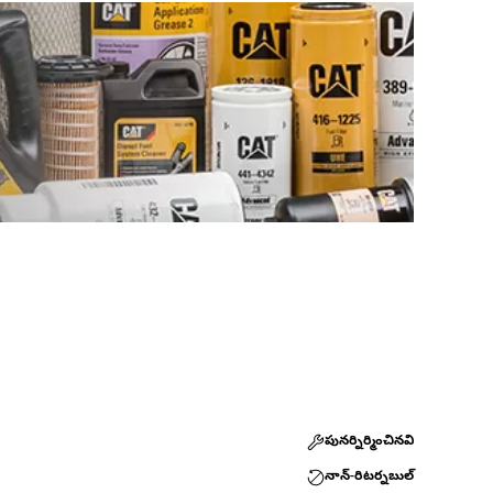
పునర్నిర్మించినవి
నాన్-రిటర్నబుల్