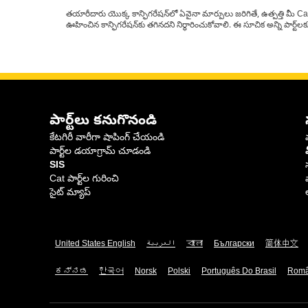
తయారీదారు యొక్క కాన్ఫిగరేషన్‌లో ఏవైనా మార్పులు జరిగితే, ఉత్పత్తి మీ C
ఊహించిన కాన్ఫిగరేషన్‌కు తగినదని నిర్ధారించుకోవాలి. ఈ సూచిక అన్ని పార్ట
పార్ట్‌లు కనుగొనండి
కేటగిరీ వారీగా షాపింగ్ చేయండి
పార్ట్‌ల డయాగ్రామ్ చూడండి
SIS
Cat పార్ట్‌ల గురించి
సైట్ మ్యాప్
United States English
العربية
বাংলা
Български
简体中文
ಕನ್ನಡ
한국어
Norsk
Polski
Português Do Brasil
Rom