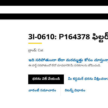
3I-0610
: P164378 ఫిల్టర
బ్రాండ్: Cat
ఇది సరిపోతుందా లేదా మరమ్మత్తు కోసం చూస్తున్
ఈ పార్ట్ సరిపోతుందో లేదో చూడటానికి మీ పరికరాలను జోడించండి.
ధరను చెక్ చేయండి
మీ కస్టమర్ ధరను వీక్షించడాన
వారంటీ సమాచారం
రిటర్న్ విధానం