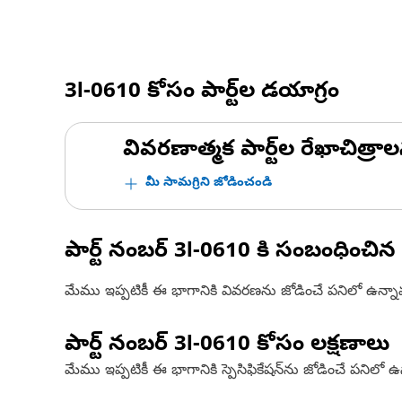
3I-0610
కోసం పార్ట్‌ల డయాగ్రం
వివరణాత్మక పార్ట్‌ల రేఖాచిత్రాల
మీ సామగ్రిని జోడించండి
పార్ట్ నంబర్
3I-0610
కి సంబంధించిన
మేము ఇప్పటికీ ఈ భాగానికి వివరణను జోడించే పనిలో ఉన్న
పార్ట్ నంబర్
3I-0610
కోసం లక్షణాలు
మేము ఇప్పటికీ ఈ భాగానికి స్పెసిఫికేషన్‌ను జోడించే పనిలో 