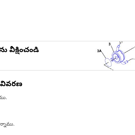
ను వీక్షించండి
 వివరణ
ాము.
ఉన్నాము.