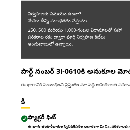
నిర్వహణకు సమయం ఉందా?
మేము దీన్ని సులభతరం చేస్తాము
250, 500 మరియు 1,000-గంటల విరామాలతో సహా
పరికరాల రకం ద్వారా పూర్తి నిర్వహణ కిట్‌లు
అందుబాటులో ఉన్నాయి.
పార్ట్ నంబర్
3I-0610
కి అనుకూల మోడ
ఈ భాగానికి సంబంధించి ప్రస్తుతం మా వద్ద అనుకూలత సమాచ
కీ
ఫ్యాక్టరీ ఫిట్
ఈ భాగం తయారీదారుల స్పెసిఫికేషన్‌ల ఆధారంగా మీ Cat పరికరాలకు