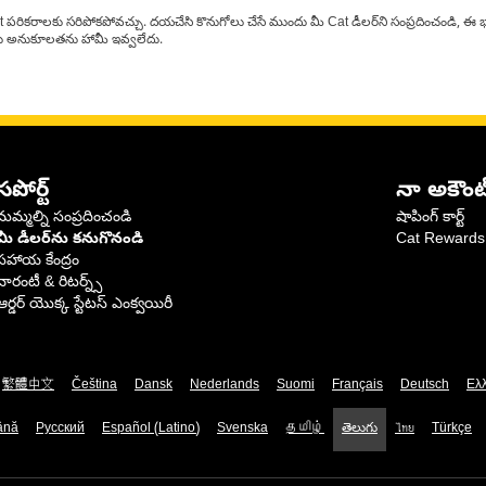
at పరికరాలకు సరిపోకపోవచ్చు. దయచేసి కొనుగోలు చేసే ముందు మీ Cat డీలర్‌ని సంప్రదించండి, ఈ భ
్‌లకు అనుకూలతను హామీ ఇవ్వలేదు.
సపోర్ట్
నా అకౌంట
మమ్మల్ని సంప్రదించండి
షాపింగ్ కార్ట్
మీ డీలర్‌ను కనుగొనండి
Cat Rewards
సహాయ కేంద్రం
వారంటీ & రిటర్న్స్
ఆర్డర్ యొక్క స్టేటస్ ఎంక్వయిరీ
繁體中文
Čeština
Dansk
Nederlands
Suomi
Français
Deutsch
Ελ
ână
Русский
Español (Latino)
Svenska
தமிழ்
తెలుగు
ไทย
Türkçe