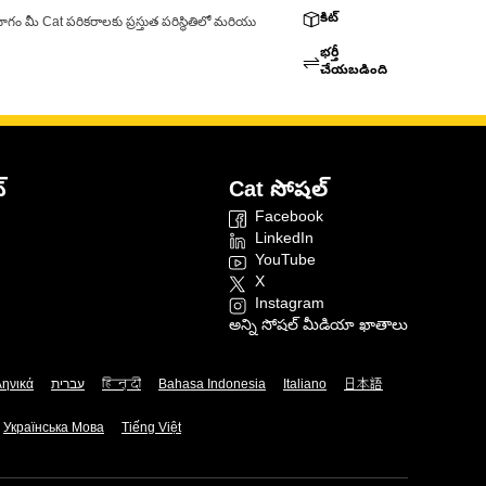
కిట్
ాగం మీ Cat పరికరాలకు ప్రస్తుత పరిస్థితిలో మరియు
భర్తీ
చేయబడింది
్
Cat సోషల్
Facebook
LinkedIn
YouTube
X
Instagram
అన్ని సోషల్ మీడియా ఖాతాలు
ληνικά
עברית
हिन्दी
Bahasa Indonesia
Italiano
日本語
Українська Мова
Tiếng Việt