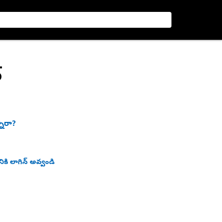
్
నారా?
ికి లాగిన్ అవ్వండి