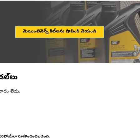
మెయింటెనెన్స్ కిట్‌లను షాపింగ్ చేయండి
ల్‌లు
ారం లేదు.
 సరిపోయేలా రూపొందించబడింది.