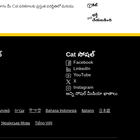
కిట్
ాగం మీ Cat పరికరాలకు ప్రస్తుత పరిస్థితిలో మరియు
భర్తీ
చేయబడింది
్
Cat సోషల్
Facebook
LinkedIn
YouTube
X
Instagram
అన్ని సోషల్ మీడియా ఖాతాలు
ληνικά
עברית
हिन्दी
Bahasa Indonesia
Italiano
日本語
Українська Мова
Tiếng Việt