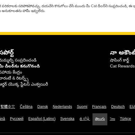
at పరికరాలకు సరిపోకపోవచ్చు. దయచేసి కొనుగోలు చేసే ముందు మీ Cat డీలర్‌ని సంప్రదించండి, ఈ భ
్‌లకు అనుకూలతను హామీ ఇవ్వలేదు.
సపోర్ట్
నా అకౌంట
మమ్మల్ని సంప్రదించండి
షాపింగ్ కార్ట్
మీ డీలర్‌ను కనుగొనండి
Cat Rewards
సహాయ కేంద్రం
వారంటీ & రిటర్న్స్
ఆర్డర్ యొక్క స్టేటస్ ఎంక్వయిరీ
繁體中文
Čeština
Dansk
Nederlands
Suomi
Français
Deutsch
Ελ
ână
Русский
Español (Latino)
Svenska
தமிழ்
తెలుగు
ไทย
Türkçe