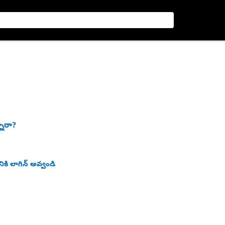
నారా?
ికి లాగిన్ అవ్వండి