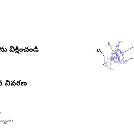
ను వీక్షించండి
ిన వివరణ
ు
ఉన్నాము.