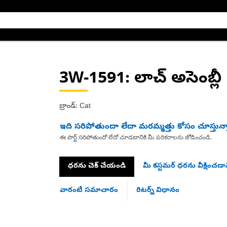
3W-1591
: లాచ్ అసెంబ్లీ
బ్రాండ్: Cat
ఇది సరిపోతుందా లేదా మరమ్మత్తు కోసం చూస్తున్
ఈ పార్ట్ సరిపోతుందో లేదో చూడటానికి మీ పరికరాలను జోడించండి.
ధరను చెక్ చేయండి
మీ కస్టమర్ ధరను వీక్షించడాన
వారంటీ సమాచారం
రిటర్న్ విధానం