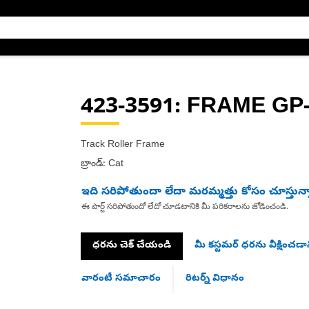
423-3591
: FRAME GP
Track Roller Frame
బ్రాండ్: Cat
ఇది సరిపోతుందా లేదా మరమ్మత్తు కోసం చూస్తున్
ఈ పార్ట్ సరిపోతుందో లేదో చూడటానికి మీ పరికరాలను జోడించండి.
ధరను చెక్ చేయండి
మీ కస్టమర్ ధరను వీక్షించడాన
వారంటీ సమాచారం
రిటర్న్ విధానం