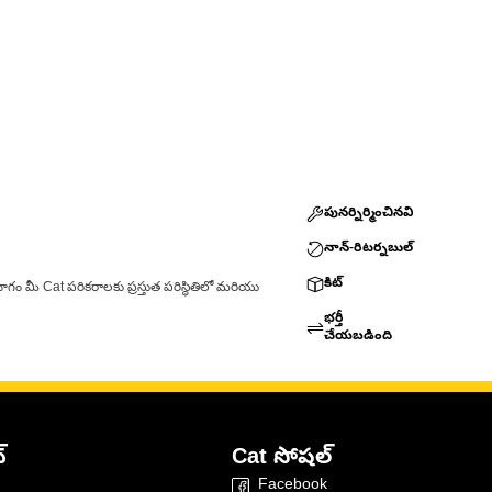
పునర్నిర్మించినవి
నాన్-రిటర్నబుల్
కిట్
ాగం మీ Cat పరికరాలకు ప్రస్తుత పరిస్థితిలో మరియు
భర్తీ
చేయబడింది
్
Cat సోషల్
Facebook