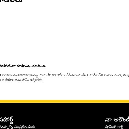
ోడల్‌లు
 సరిపోయేలా రూపొందించబడింది.
at పరికరాలకు సరిపోకపోవచ్చు. దయచేసి కొనుగోలు చేసే ముందు మీ Cat డీలర్‌ని సంప్రదించండి, ఈ భ
్‌లకు అనుకూలతను హామీ ఇవ్వలేదు.
సపోర్ట్
నా అకౌంట
మమ్మల్ని సంప్రదించండి
షాపింగ్ కార్ట్