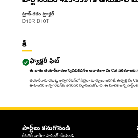
పార్ట్ నంబర్
423-3591
కి అనుకూల మ
ట్రాక్-రకం ట్రాక్టర్‌
D10R D10T
కీ
ఫ్యాక్టరీ ఫిట్
ఈ భాగం తయారీదారుల స్పెసిఫికేషన్‌ల ఆధారంగా మీ Cat పరికరాలకు
తయారీదారు యొక్క కాన్ఫిగరేషన్‌లో ఏవైనా మార్పులు జరిగితే, ఉత్పత్తి మీ C
ఊహించిన కాన్ఫిగరేషన్‌కు తగినదని నిర్ధారించుకోవాలి. ఈ సూచిక అన్ని పార్ట
పార్ట్‌లు కనుగొనండి
కేటగిరీ వారీగా షాపింగ్ చేయండి