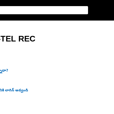
-TEL REC
నారా?
ికి లాగిన్ అవ్వండి