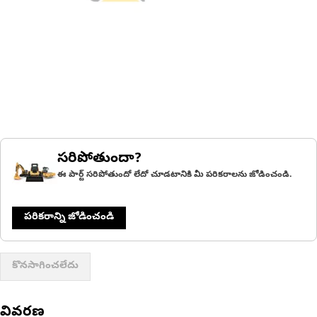
సరిపోతుందా?
ఈ పార్ట్ సరిపోతుందో లేదో చూడటానికి మీ పరికరాలను జోడించండి.
పరికరాన్ని జోడించండి
కొనసాగించలేదు
వివరణ