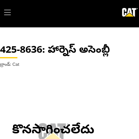
425-8636
: హార్నెస్ అసెంబ్లీ
బ్రాండ్: Cat
కొనసాగించలేదు