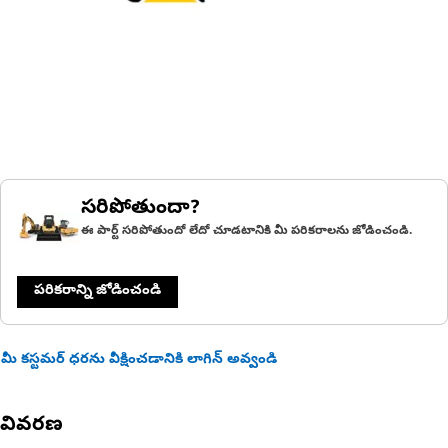
సరిపోతుందా?
ఈ పార్ట్ సరిపోతుందో లేదో చూడటానికి మీ పరికరాలను జోడించండి.
పరికరాన్ని జోడించండి
మీ కస్టమర్ ధరను వీక్షించడానికి లాగిన్ అవ్వండి
వివరణ