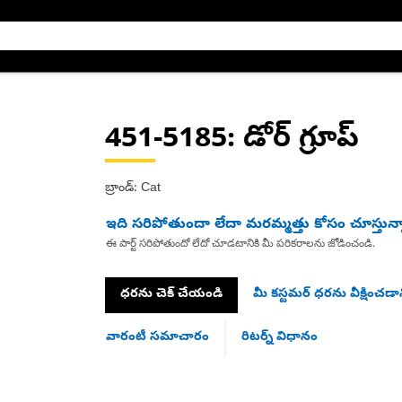
451-5185
: డోర్ గ్రూప్
బ్రాండ్: Cat
ఇది సరిపోతుందా లేదా మరమ్మత్తు కోసం చూస్తున్
ఈ పార్ట్ సరిపోతుందో లేదో చూడటానికి మీ పరికరాలను జోడించండి.
ధరను చెక్ చేయండి
మీ కస్టమర్ ధరను వీక్షించడాన
వారంటీ సమాచారం
రిటర్న్ విధానం