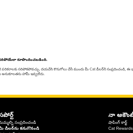
 సరిపోయేలా రూపొందించబడింది.
at పరికరాలకు సరిపోకపోవచ్చు. దయచేసి కొనుగోలు చేసే ముందు మీ Cat డీలర్‌ని సంప్రదించండి, ఈ భ
్‌లకు అనుకూలతను హామీ ఇవ్వలేదు.
సపోర్ట్
నా అకౌంట
మమ్మల్ని సంప్రదించండి
షాపింగ్ కార్ట్
మీ డీలర్‌ను కనుగొనండి
Cat Rewards