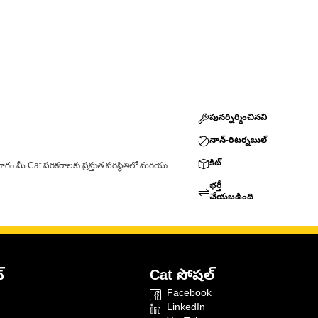
పునర్నిర్మించినవి
నాన్-రిటర్నబుల్
కిట్
ాగం మీ Cat పరికరాలకు ప్రస్తుత పరిస్థితిలో మరియు
భర్తీ
చేయబడింది
్
Cat సోషల్
Facebook
LinkedIn