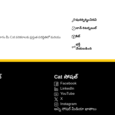
పునర్నిర్మించినవి
నాన్-రిటర్నబుల్
కిట్
ాగం మీ Cat పరికరాలకు ప్రస్తుత పరిస్థితిలో మరియు
భర్తీ
చేయబడింది
్
Cat సోషల్
Facebook
LinkedIn
YouTube
X
Instagram
అన్ని సోషల్ మీడియా ఖాతాలు