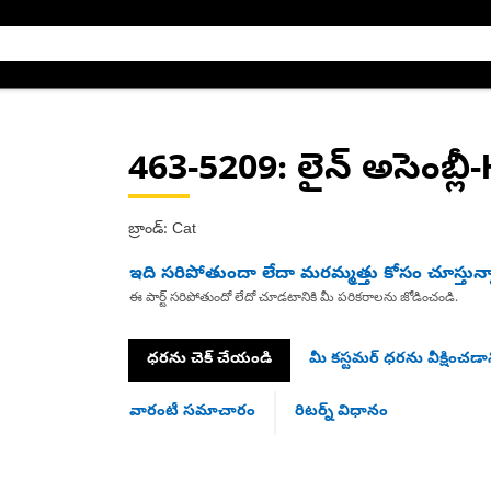
463-5209
: లైన్ అసెంబ్ల
బ్రాండ్: Cat
ఇది సరిపోతుందా లేదా మరమ్మత్తు కోసం చూస్తున్
ఈ పార్ట్ సరిపోతుందో లేదో చూడటానికి మీ పరికరాలను జోడించండి.
ధరను చెక్ చేయండి
మీ కస్టమర్ ధరను వీక్షించడాన
వారంటీ సమాచారం
రిటర్న్ విధానం