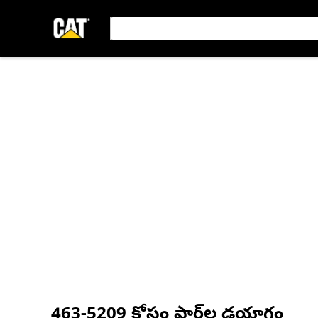
463-5209
కోసం పార్ట్‌ల డయాగ్రం