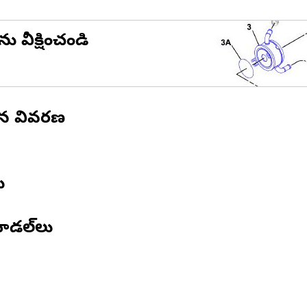
ను వీక్షించండి
ిన వివరణ
ు
ోడల్‌లు