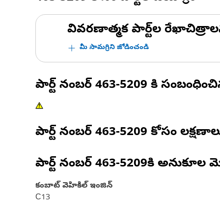
వివరణాత్మక పార్ట్‌ల రేఖాచిత్రాల
మీ సామగ్రిని జోడించండి
పార్ట్ నంబర్
463-5209
కి సంబంధించ
పార్ట్ నంబర్
463-5209
కోసం లక్షణాల
పార్ట్ నంబర్
463-5209
కి అనుకూల మ
కంబాట్ వెహికిల్ ఇంజిన్
C13