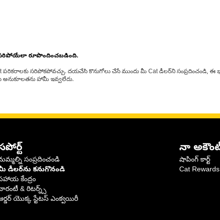
 సరిపోయేలా రూపొందించబడింది.
at పరికరాలకు సరిపోకపోవచ్చు. దయచేసి కొనుగోలు చేసే ముందు మీ Cat డీలర్‌ని సంప్రదించండి, ఈ భ
్‌లకు అనుకూలతను హామీ ఇవ్వలేదు.
సపోర్ట్
నా అకౌంట
మమ్మల్ని సంప్రదించండి
షాపింగ్ కార్ట్
మీ డీలర్‌ను కనుగొనండి
Cat Rewards
సహాయ కేంద్రం
వారంటీ & రిటర్న్స్
ఆర్డర్ యొక్క స్టేటస్ ఎంక్వయిరీ