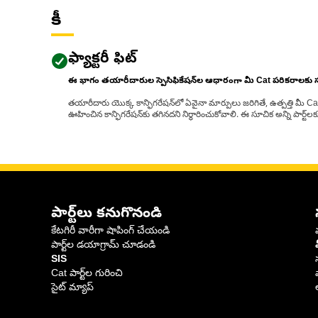
కీ
ఫ్యాక్టరీ ఫిట్
ఈ భాగం తయారీదారుల స్పెసిఫికేషన్‌ల ఆధారంగా మీ Cat పరికరాలకు
తయారీదారు యొక్క కాన్ఫిగరేషన్‌లో ఏవైనా మార్పులు జరిగితే, ఉత్పత్తి మీ C
ఊహించిన కాన్ఫిగరేషన్‌కు తగినదని నిర్ధారించుకోవాలి. ఈ సూచిక అన్ని పార్ట
పార్ట్‌లు కనుగొనండి
కేటగిరీ వారీగా షాపింగ్ చేయండి
పార్ట్‌ల డయాగ్రామ్ చూడండి
SIS
Cat పార్ట్‌ల గురించి
సైట్ మ్యాప్