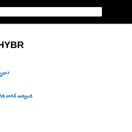
ీ-HYBR
నారా?
ికి లాగిన్ అవ్వండి