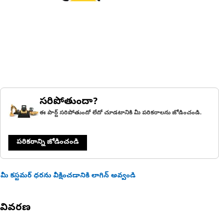
సరిపోతుందా?
ఈ పార్ట్ సరిపోతుందో లేదో చూడటానికి మీ పరికరాలను జోడించండి.
పరికరాన్ని జోడించండి
మీ కస్టమర్ ధరను వీక్షించడానికి లాగిన్ అవ్వండి
వివరణ