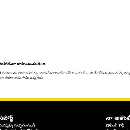
 సరిపోయేలా రూపొందించబడింది.
at పరికరాలకు సరిపోకపోవచ్చు. దయచేసి కొనుగోలు చేసే ముందు మీ Cat డీలర్‌ని సంప్రదించండి, ఈ భ
్‌లకు అనుకూలతను హామీ ఇవ్వలేదు.
సపోర్ట్
నా అకౌంట
మమ్మల్ని సంప్రదించండి
షాపింగ్ కార్ట్