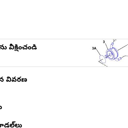
ను వీక్షించండి
ిన వివరణ
ు
ోడల్‌లు