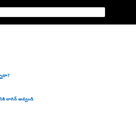
నారా?
ికి లాగిన్ అవ్వండి