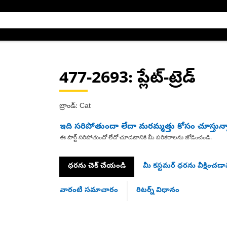
477-2693
: ప్లేట్-ట్రెడ్
బ్రాండ్: Cat
ఇది సరిపోతుందా లేదా మరమ్మత్తు కోసం చూస్తున్
ఈ పార్ట్ సరిపోతుందో లేదో చూడటానికి మీ పరికరాలను జోడించండి.
ధరను చెక్ చేయండి
మీ కస్టమర్ ధరను వీక్షించడాన
వారంటీ సమాచారం
రిటర్న్ విధానం