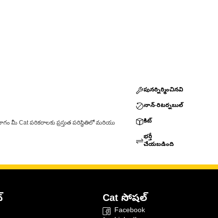
పునర్నిర్మించినవి
నాన్-రిటర్నబుల్
కిట్
ాగం మీ Cat పరికరాలకు ప్రస్తుత పరిస్థితిలో మరియు
భర్తీ
చేయబడింది
్
Cat సోషల్
Facebook