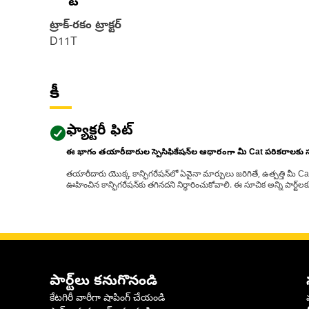
ట్రాక్-రకం ట్రాక్టర్‌
D11T
కీ
ఫ్యాక్టరీ ఫిట్
ఈ భాగం తయారీదారుల స్పెసిఫికేషన్‌ల ఆధారంగా మీ Cat పరికరాలకు
తయారీదారు యొక్క కాన్ఫిగరేషన్‌లో ఏవైనా మార్పులు జరిగితే, ఉత్పత్తి మీ C
ఊహించిన కాన్ఫిగరేషన్‌కు తగినదని నిర్ధారించుకోవాలి. ఈ సూచిక అన్ని పార్ట
పార్ట్‌లు కనుగొనండి
కేటగిరీ వారీగా షాపింగ్ చేయండి