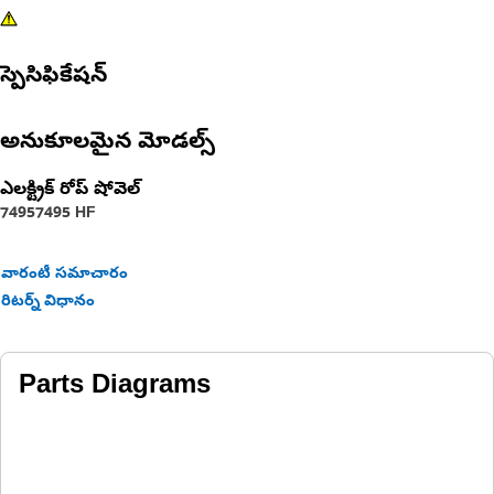
స్పెసిఫికేషన్
అనుకూలమైన మోడల్స్
ఎలక్ట్రిక్ రోప్ షోవెల్
7495
7495 HF
వారంటీ సమాచారం
రిటర్న్ విధానం
Parts Diagrams