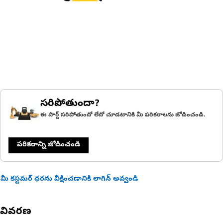
సరిపోతుందా?
ఈ పార్ట్ సరిపోతుందో లేదో చూడటానికి మీ పరికరాలను జోడించండి.
పరికరాన్ని జోడించండి
మీ కస్టమర్ ధరను వీక్షించడానికి లాగిన్ అవ్వండి
వివరణ