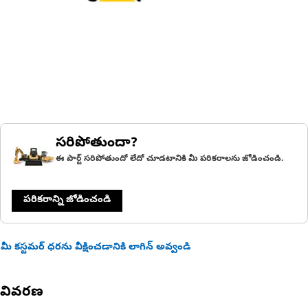
సరిపోతుందా?
ఈ పార్ట్ సరిపోతుందో లేదో చూడటానికి మీ పరికరాలను జోడించండి.
పరికరాన్ని జోడించండి
మీ కస్టమర్ ధరను వీక్షించడానికి లాగిన్ అవ్వండి
వివరణ