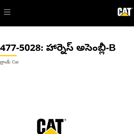
477-5028
: హార్నెస్ అసెంబ్లీ-B
బ్రాండ్: Cat