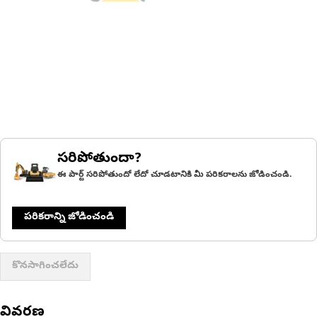
సరిపోతుందా?
ఈ పార్ట్ సరిపోతుందో లేదో చూడటానికి మీ పరికరాలను జోడించండి.
పరికరాన్ని జోడించండి
కొనసాగించలేదు
వివరణ