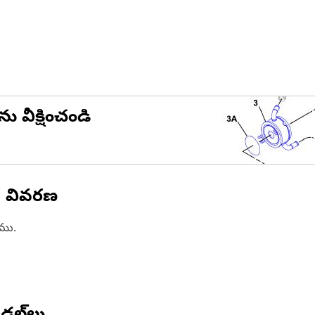
ను వీక్షించండి
న వివరణ
ాము.