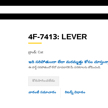
4F-7413
: LEVER
బ్రాండ్: Cat
ఇది సరిపోతుందా లేదా మరమ్మత్తు కోసం చూస్తున్
ఈ పార్ట్ సరిపోతుందో లేదో చూడటానికి మీ పరికరాలను జోడించండి.
కొనసాగించలేదు
వారంటీ సమాచారం
రిటర్న్ విధానం