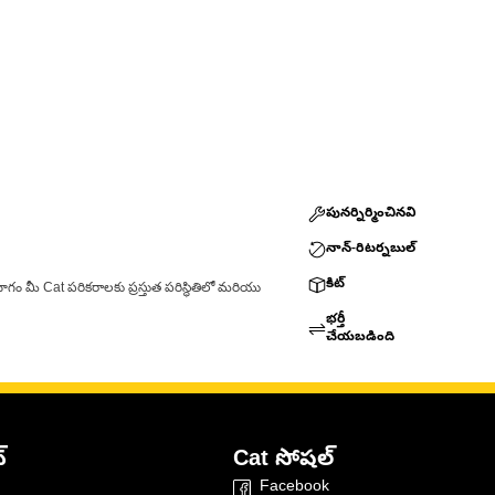
పునర్నిర్మించినవి
నాన్-రిటర్నబుల్
కిట్
ాగం మీ Cat పరికరాలకు ప్రస్తుత పరిస్థితిలో మరియు
భర్తీ
చేయబడింది
్
Cat సోషల్
Facebook