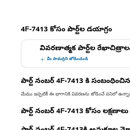
4F-7413
కోసం పార్ట్‌ల డయాగ్రం
వివరణాత్మక పార్ట్‌ల రేఖాచిత్రాల
మీ సామగ్రిని జోడించండి
పార్ట్ నంబర్
4F-7413
కి సంబంధించి
మేము ఇప్పటికీ ఈ భాగానికి వివరణను జోడించే పనిలో ఉన్న
పార్ట్ నంబర్
4F-7413
కోసం లక్షణాలు