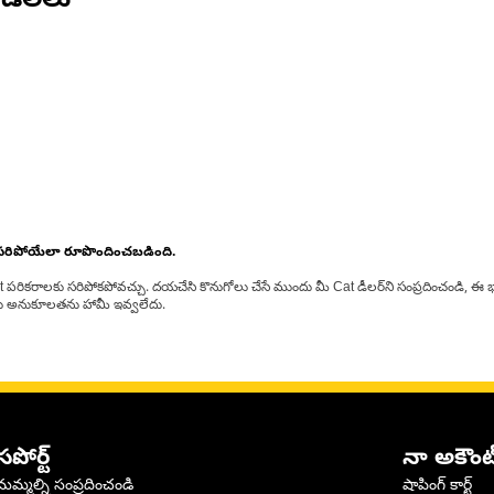
డల్‌లు
 సరిపోయేలా రూపొందించబడింది.
at పరికరాలకు సరిపోకపోవచ్చు. దయచేసి కొనుగోలు చేసే ముందు మీ Cat డీలర్‌ని సంప్రదించండి, ఈ భ
్‌లకు అనుకూలతను హామీ ఇవ్వలేదు.
సపోర్ట్
నా అకౌంట
మమ్మల్ని సంప్రదించండి
షాపింగ్ కార్ట్