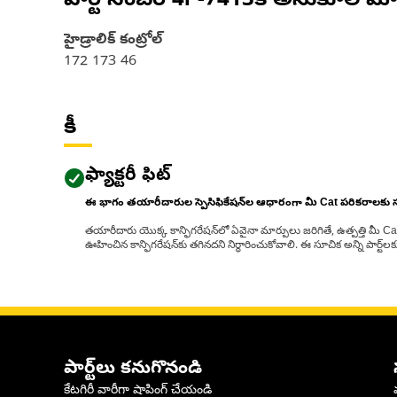
పార్ట్ నంబర్
4F-7413
కి అనుకూల మో
హైడ్రాలిక్ కంట్రోల్
172 173 46
కీ
ఫ్యాక్టరీ ఫిట్
ఈ భాగం తయారీదారుల స్పెసిఫికేషన్‌ల ఆధారంగా మీ Cat పరికరాలకు
తయారీదారు యొక్క కాన్ఫిగరేషన్‌లో ఏవైనా మార్పులు జరిగితే, ఉత్పత్తి మీ C
ఊహించిన కాన్ఫిగరేషన్‌కు తగినదని నిర్ధారించుకోవాలి. ఈ సూచిక అన్ని పార్ట
పార్ట్‌లు కనుగొనండి
కేటగిరీ వారీగా షాపింగ్ చేయండి