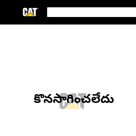
కొనసాగించలేదు