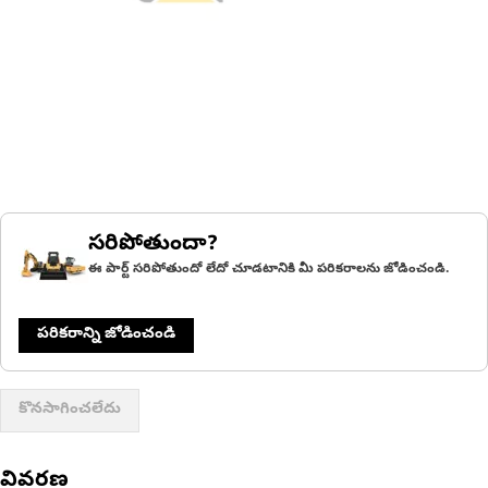
సరిపోతుందా?
ఈ పార్ట్ సరిపోతుందో లేదో చూడటానికి మీ పరికరాలను జోడించండి.
పరికరాన్ని జోడించండి
కొనసాగించలేదు
వివరణ