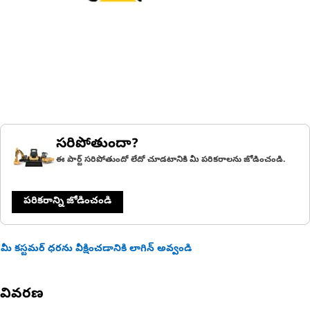
సరిపోతుందా?
ఈ పార్ట్ సరిపోతుందో లేదో చూడటానికి మీ పరికరాలను జోడించండి.
పరికరాన్ని జోడించండి
మీ కస్టమర్ ధరను వీక్షించడానికి లాగిన్ అవ్వండి
వివరణ