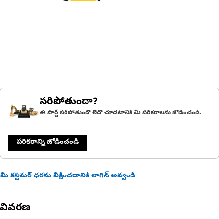
సరిపోతుందా?
ఈ పార్ట్ సరిపోతుందో లేదో చూడటానికి మీ పరికరాలను జోడించండి.
పరికరాన్ని జోడించండి
మీ కస్టమర్ ధరను వీక్షించడానికి లాగిన్ అవ్వండి
వివరణ