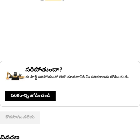
సరిపోతుందా?
ఈ పార్ట్ సరిపోతుందో లేదో చూడటానికి మీ పరికరాలను జోడించండి.
పరికరాన్ని జోడించండి
కొనసాగించలేదు
వివరణ