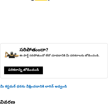
సరిపోతుందా?
ఈ పార్ట్ సరిపోతుందో లేదో చూడటానికి మీ పరికరాలను జోడించండి.
పరికరాన్ని జోడించండి
మీ కస్టమర్ ధరను వీక్షించడానికి లాగిన్ అవ్వండి
వివరణ