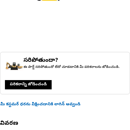
సరిపోతుందా?
ఈ పార్ట్ సరిపోతుందో లేదో చూడటానికి మీ పరికరాలను జోడించండి.
పరికరాన్ని జోడించండి
మీ కస్టమర్ ధరను వీక్షించడానికి లాగిన్ అవ్వండి
వివరణ