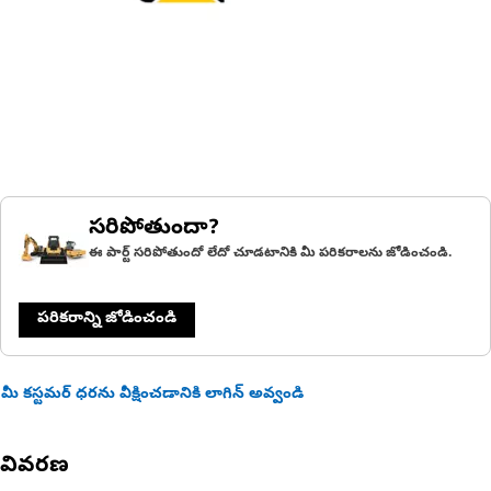
సరిపోతుందా?
ఈ పార్ట్ సరిపోతుందో లేదో చూడటానికి మీ పరికరాలను జోడించండి.
పరికరాన్ని జోడించండి
మీ కస్టమర్ ధరను వీక్షించడానికి లాగిన్ అవ్వండి
వివరణ