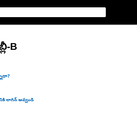
్లీ-B
నారా?
ికి లాగిన్ అవ్వండి