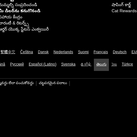
మమ్మల్ని సంప్రదించండి
షాపింగ్ కార్ట్
మీ డీలర్‌ను కనుగొనండి
Cat Rewards
సహాయ కేంద్రం
వారంటీ & రిటర్న్స్
ఆర్డర్ యొక్క స్టేటస్ ఎంక్వయిరీ
繁體中文
Čeština
Dansk
Nederlands
Suomi
Français
Deutsch
Ελ
ână
Русский
Español (Latino)
Svenska
தமிழ்
తెలుగు
ไทย
Türkçe
మవద్దు లేదా పంచుకోవద్దు
చట్టపరమైన పదాలు