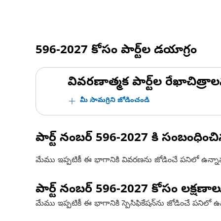
596-2027
కోసం పార్ట్‌ల డయాగ్రం
వివరణాత్మక పార్ట్‌ల రేఖాచిత్రాల
మీ సామగ్రిని జోడించండి
పార్ట్ నంబర్
596-2027
కి సంబంధించ
మేము ఇప్పటికీ ఈ భాగానికి వివరణను జోడించే పనిలో ఉన్న
పార్ట్ నంబర్
596-2027
కోసం లక్షణాల
మేము ఇప్పటికీ ఈ భాగానికి స్పెసిఫికేషన్‌ను జోడించే పనిలో 