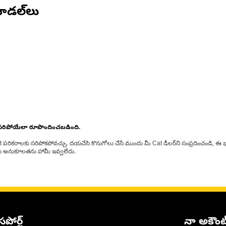
ోడల్‌లు
 సరిపోయేలా రూపొందించబడింది.
at పరికరాలకు సరిపోకపోవచ్చు. దయచేసి కొనుగోలు చేసే ముందు మీ Cat డీలర్‌ని సంప్రదించండి, ఈ భ
్‌లకు అనుకూలతను హామీ ఇవ్వలేదు.
సపోర్ట్
నా అకౌంట