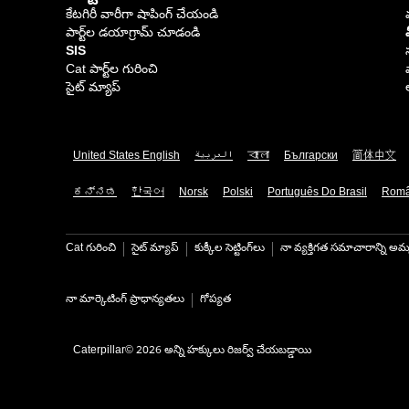
కేటగిరీ వారీగా షాపింగ్ చేయండి
పార్ట్‌ల డయాగ్రామ్ చూడండి
SIS
Cat పార్ట్‌ల గురించి
సైట్ మ్యాప్
United States English
العربية
বাংলা
Български
简体中文
ಕನ್ನಡ
한국어
Norsk
Polski
Português Do Brasil
Rom
Cat గురించి
సైట్ మ్యాప్
కుక్కీల సెట్టింగ్‌లు
నా వ్యక్తిగత సమాచారాన్ని అమ్
నా మార్కెటింగ్ ప్రాధాన్యతలు
గోప్యత
Caterpillar© 2026 అన్ని హక్కులు రిజర్వ్ చేయబడ్డాయి