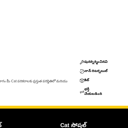
పునర్నిర్మించినవి
నాన్-రిటర్నబుల్
కిట్
ాగం మీ Cat పరికరాలకు ప్రస్తుత పరిస్థితిలో మరియు
భర్తీ
చేయబడింది
్
Cat సోషల్