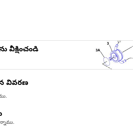
ను వీక్షించండి
ిన వివరణ
ాము.
ు
ఉన్నాము.