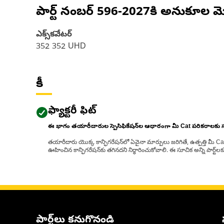
పార్ట్ నంబర్
596-2027
కి అనుకూల మ
ఎక్స్‌కవేటర్
352 352 UHD
కీ
ఫ్యాక్టరీ ఫిట్
ఈ భాగం తయారీదారుల స్పెసిఫికేషన్‌ల ఆధారంగా మీ Cat పరికరాలకు
తయారీదారు యొక్క కాన్ఫిగరేషన్‌లో ఏవైనా మార్పులు జరిగితే, ఉత్పత్తి మీ C
ఊహించిన కాన్ఫిగరేషన్‌కు తగినదని నిర్ధారించుకోవాలి. ఈ సూచిక అన్ని పార్ట
పార్ట్‌లు కనుగొనండి