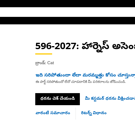
596-2027
: హార్నెస్ అసెంబ
బ్రాండ్: Cat
ఇది సరిపోతుందా లేదా మరమ్మత్తు కోసం చూస్తున్
ఈ పార్ట్ సరిపోతుందో లేదో చూడటానికి మీ పరికరాలను జోడించండి.
ధరను చెక్ చేయండి
మీ కస్టమర్ ధరను వీక్షించడాన
వారంటీ సమాచారం
రిటర్న్ విధానం