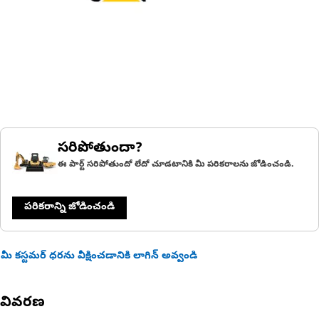
సరిపోతుందా?
ఈ పార్ట్ సరిపోతుందో లేదో చూడటానికి మీ పరికరాలను జోడించండి.
పరికరాన్ని జోడించండి
మీ కస్టమర్ ధరను వీక్షించడానికి లాగిన్ అవ్వండి
వివరణ