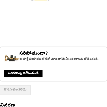
సరిపోతుందా?
ఈ పార్ట్ సరిపోతుందో లేదో చూడటానికి మీ పరికరాలను జోడించండి.
పరికరాన్ని జోడించండి
కొనసాగించలేదు
వివరణ