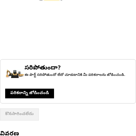
సరిపోతుందా?
ఈ పార్ట్ సరిపోతుందో లేదో చూడటానికి మీ పరికరాలను జోడించండి.
పరికరాన్ని జోడించండి
కొనసాగించలేదు
వివరణ