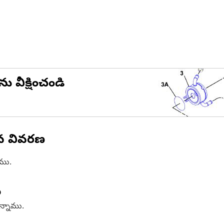
ను వీక్షించండి
ిన వివరణ
ాము.
ు
ఉన్నాము.