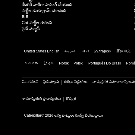
కేటగిరీ వారీగా షాపింగ్ చేయండి
పార్ట్‌ల డయాగ్రామ్ చూడండి
SIS
Cat పార్ట్‌ల గురించి
సైట్ మ్యాప్
United States English
العربية
বাংলা
Български
简体中文
ಕನ್ನಡ
한국어
Norsk
Polski
Português Do Brasil
Rom
Cat గురించి
సైట్ మ్యాప్
కుక్కీల సెట్టింగ్‌లు
నా వ్యక్తిగత సమాచారాన్ని అమ్
నా మార్కెటింగ్ ప్రాధాన్యతలు
గోప్యత
Caterpillar© 2026 అన్ని హక్కులు రిజర్వ్ చేయబడ్డాయి