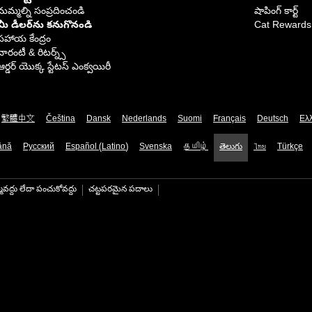
మమ్మల్ని సంప్రదించండి
షాపింగ్ కార్ట్
మీ డీలర్‌ను కనుగొనండి
Cat Rewards
సహాయ కేంద్రం
వారంటీ & రిటర్న్స్
ఆర్డర్ యొక్క స్టేటస్ ఎంక్వయిరీ
繁體中文
Čeština
Dansk
Nederlands
Suomi
Français
Deutsch
Ελ
ână
Русский
Español (Latino)
Svenska
தமிழ்
తెలుగు
ไทย
Türkçe
మవద్దు లేదా పంచుకోవద్దు
చట్టపరమైన పదాలు