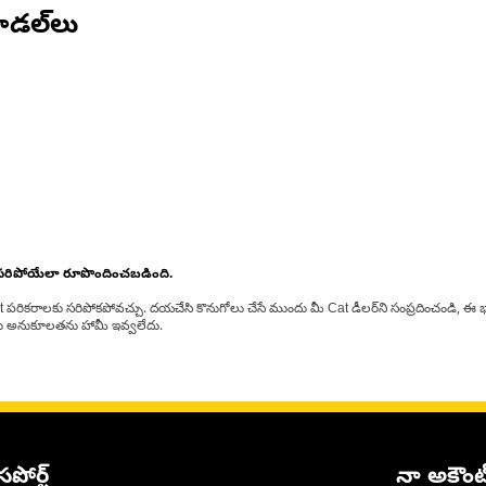
డల్‌లు
 సరిపోయేలా రూపొందించబడింది.
at పరికరాలకు సరిపోకపోవచ్చు. దయచేసి కొనుగోలు చేసే ముందు మీ Cat డీలర్‌ని సంప్రదించండి, ఈ భ
్‌లకు అనుకూలతను హామీ ఇవ్వలేదు.
సపోర్ట్
నా అకౌంట