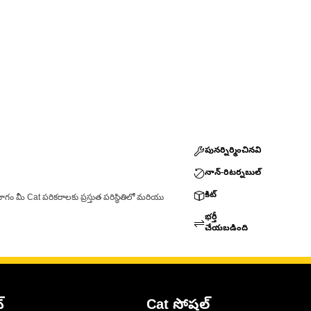
పునర్నిర్మించినవి
నాన్-రిటర్నబుల్
కిట్
ాగం మీ Cat పరికరాలకు ప్రస్తుత పరిస్థితిలో మరియు
భర్తీ
చేయబడింది
్
Cat సోషల్