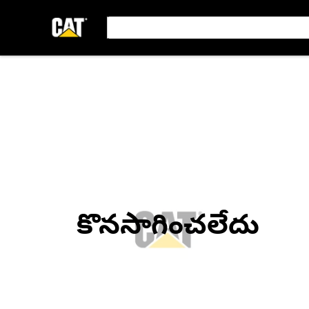
కొనసాగించలేదు