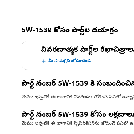
5W-1539
కోసం పార్ట్‌ల డయాగ్రం
వివరణాత్మక పార్ట్‌ల రేఖాచిత్రాల
మీ సామగ్రిని జోడించండి
పార్ట్ నంబర్
5W-1539
కి సంబంధించ
మేము ఇప్పటికీ ఈ భాగానికి వివరణను జోడించే పనిలో ఉన్న
పార్ట్ నంబర్
5W-1539
కోసం లక్షణాల
మేము ఇప్పటికీ ఈ భాగానికి స్పెసిఫికేషన్‌ను జోడించే పనిలో 