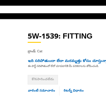
5W-1539
: FITTING
బ్రాండ్: Cat
ఇది సరిపోతుందా లేదా మరమ్మత్తు కోసం చూస్తున్
ఈ పార్ట్ సరిపోతుందో లేదో చూడటానికి మీ పరికరాలను జోడించండి.
కొనసాగించలేదు
వారంటీ సమాచారం
రిటర్న్ విధానం