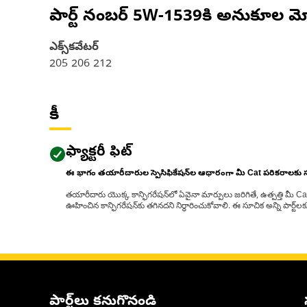
పార్ట్ నంబర్
5W-1539
కి అనుకూల మో
ఎక్స్‌కవేటర్
205 206 212
కీ
ఫ్యాక్టరీ ఫిట్
ఈ భాగం తయారీదారుల స్పెసిఫికేషన్‌ల ఆధారంగా మీ Cat పరికరాలకు
తయారీదారు యొక్క కాన్ఫిగరేషన్‌లో ఏవైనా మార్పులు జరిగితే, ఉత్పత్తి మీ C
ఊహించిన కాన్ఫిగరేషన్‌కు తగినదని నిర్ధారించుకోవాలి. ఈ సూచిక అన్ని పార్ట
పార్ట్‌లు కనుగొనండి