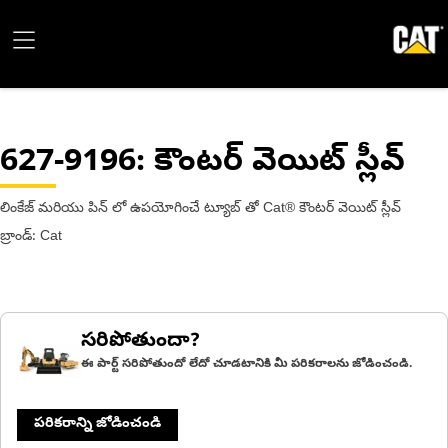
627-9196
: కౌంటర్ వెయిట్ స్లీవ్
లింకేజ్ మరియు పిన్ లో ఉపయోగించే ట్యూబ్ తో Cat® కౌంటర్ వెయిట్ స్లీవ్
బ్రాండ్: Cat
సరిపోతుందా?
ఈ పార్ట్ సరిపోతుందో లేదో చూడటానికి మీ పరికరాలను జోడించండి.
పరికరాన్ని జోడించండి