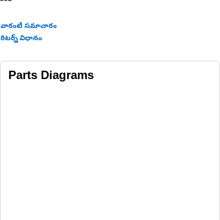
అప్లికేషన్‌లు:
వారంటీ సమాచారం
కౌంటర్ వెయిట్ స్లీవ్ లింకేజీ పిన్ లో ఉపయోగించబడుతుంది మరియు
రిటర్న్ విధానం
లింకేజీ పిన్ కు మద్దతు ను అందించడానికి మరియు సమర్థవంతమైన
మరియు విశ్వసనీయమైన ఆపరేషన్ ను నిర్ధారించడానికి ట్యూబ్ భాగం స్లీవ్
తో ఫిక్స్ చేయబడింది.
Parts Diagrams