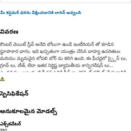
మీ కస్టమర్ ధరను వీక్షించడానికి లాగిన్ అవ్వండి
వివరణ
కౌంటర్ వెయిట్ స్లీవ్ అనేది బోలుగా ఉండే ఇంటీరియర్ తో కూడిన
స్థూపాకార భాగం. ఇది ఖచ్చితంగా యంత్రం చేసిన బాహ్య ఉపరితలం
మరియు మృదువైన లోపలి బోర్ ను కలిగి ఉంది. ఈ ఫీచర్లలో స్ప్లైన్ లు,
గ్రూవ్ లు, టీత్, లేదా ఇతర నిర్ధిష్ట జ్యామితీయ కాన్ఫిగరేషన్ లు
ఉండవచ్చు. అటువంటి ఫీచర్ల ఉనికి స్లీవ్ కాంపోనెంట్ మౌంట్ చేయడానికి
ఫాస్టెనర్ లతో ఇంటరాక్ట్ కావడానికి అనుమతిస్తుంది. అసెంబ్లీ లూబ్రికేషన్
ప్రయోజనాలకోసం సహాయపడే ట్యూబ్ ను కలిగి ఉంటుంది.
స్పెసిఫికేషన్
లక్షణాలు:
సరైన ఫిట్ మరియు స్మూత్ ఆపరేషన్ ఉండేలా చూసుకోండి
అనుకూలమైన మోడల్స్
అధిక హార్డ్ నెస్ మరియు వేర్ రెసిస్టెన్స్ ని అందిస్తుంది
ఖచ్చితమైన స్పెసిఫికేషన్ లకు తయారు చేయబడింది మరియు మన్నిక
ఎక్స్‌కవేటర్
మరియు విశ్వసనీయత కోసం నిర్మించబడింది
352