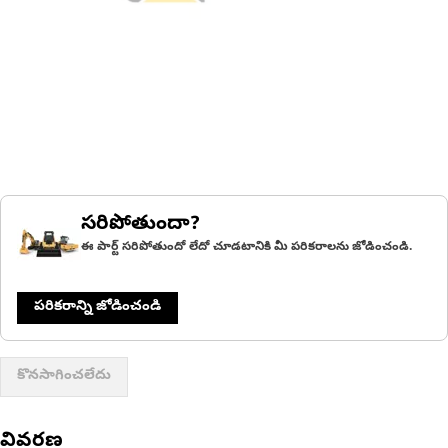
సరిపోతుందా?
ఈ పార్ట్ సరిపోతుందో లేదో చూడటానికి మీ పరికరాలను జోడించండి.
పరికరాన్ని జోడించండి
కొనసాగించలేదు
వివరణ