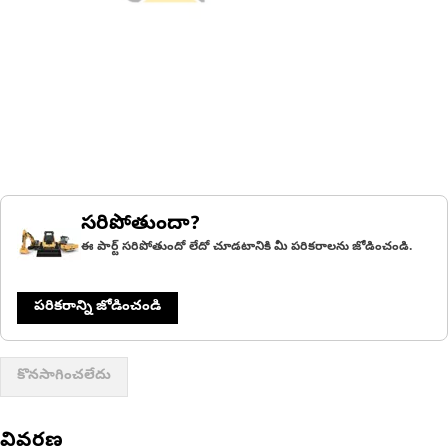
సరిపోతుందా?
ఈ పార్ట్ సరిపోతుందో లేదో చూడటానికి మీ పరికరాలను జోడించండి.
పరికరాన్ని జోడించండి
కొనసాగించలేదు
వివరణ