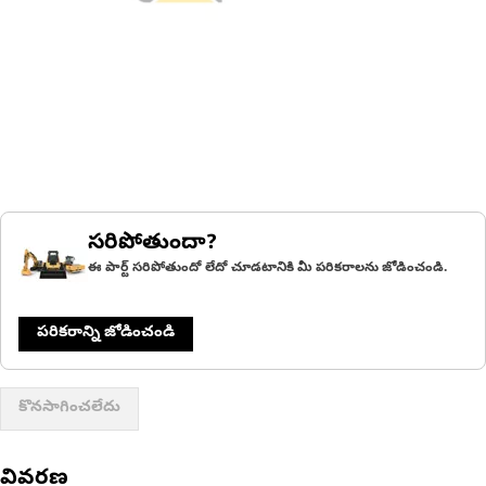
సరిపోతుందా?
ఈ పార్ట్ సరిపోతుందో లేదో చూడటానికి మీ పరికరాలను జోడించండి.
పరికరాన్ని జోడించండి
కొనసాగించలేదు
వివరణ