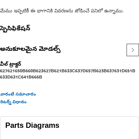
మేము ఇప్పటికీ ఈ భాగానికి వివరణను జోడించే పనిలో ఉన్నాము.
స్పెసిఫికేషన్
అనుకూలమైన మోడల్స్
వీల్ ట్రాక్టర్
627
621
650B
660B
623
627B
621B
633C
637D
657B
623B
637
631D
651B
633D
631C
641B
666B
వారంటీ సమాచారం
రిటర్న్ విధానం
Parts Diagrams