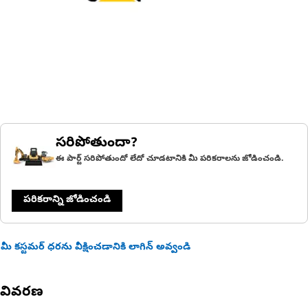
సరిపోతుందా?
ఈ పార్ట్ సరిపోతుందో లేదో చూడటానికి మీ పరికరాలను జోడించండి.
పరికరాన్ని జోడించండి
మీ కస్టమర్ ధరను వీక్షించడానికి లాగిన్ అవ్వండి
వివరణ