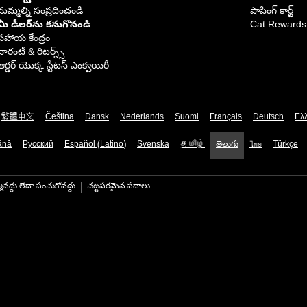
మమ్మల్ని సంప్రదించండి
షాపింగ్ కార్ట్
మీ డీలర్‌ను కనుగొనండి
Cat Rewards
సహాయ కేంద్రం
వారంటీ & రిటర్న్స్
ఆర్డర్ యొక్క స్టేటస్ ఎంక్వయిరీ
繁體中文
Čeština
Dansk
Nederlands
Suomi
Français
Deutsch
Ελ
ână
Русский
Español (Latino)
Svenska
தமிழ்
తెలుగు
ไทย
Türkçe
మవద్దు లేదా పంచుకోవద్దు
చట్టపరమైన పదాలు