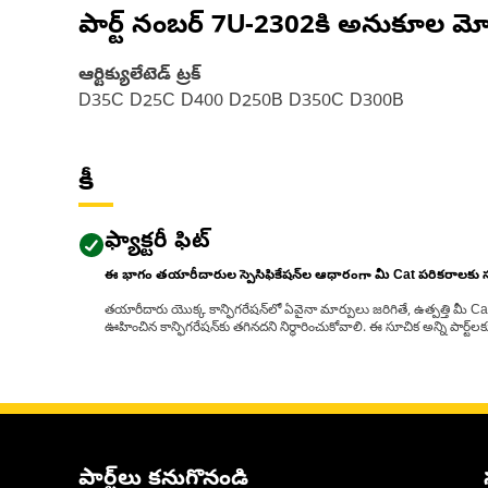
పార్ట్ నంబర్
7U-2302
కి అనుకూల మో
ఆర్టిక్యులేటెడ్ ట్రక్
D35C D25C D400 D250B D350C D300B
కీ
ఫ్యాక్టరీ ఫిట్
ఈ భాగం తయారీదారుల స్పెసిఫికేషన్‌ల ఆధారంగా మీ Cat పరికరాలకు
తయారీదారు యొక్క కాన్ఫిగరేషన్‌లో ఏవైనా మార్పులు జరిగితే, ఉత్పత్తి మీ C
ఊహించిన కాన్ఫిగరేషన్‌కు తగినదని నిర్ధారించుకోవాలి. ఈ సూచిక అన్ని పార్ట
పార్ట్‌లు కనుగొనండి