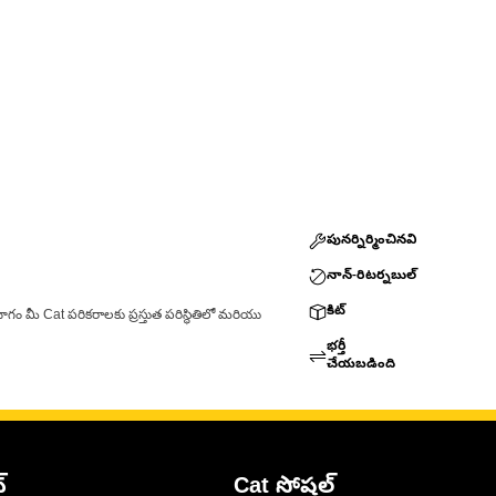
పునర్నిర్మించినవి
నాన్-రిటర్నబుల్
కిట్
ాగం మీ Cat పరికరాలకు ప్రస్తుత పరిస్థితిలో మరియు
భర్తీ
చేయబడింది
్
Cat సోషల్