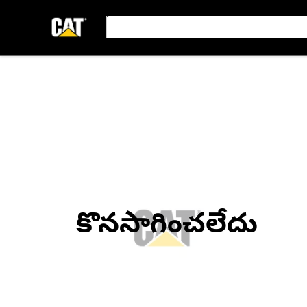
కొనసాగించలేదు