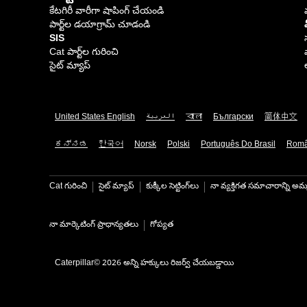
కేటగిరీ వారీగా షాపింగ్ చేయండి
పార్ట్‌ల డయాగ్రామ్ చూడండి
SIS
Cat పార్ట్‌ల గురించి
సైట్ మ్యాప్
United States English
العربية
বাংলা
Български
简体中文
ಕನ್ನಡ
한국어
Norsk
Polski
Português Do Brasil
Rom
Cat గురించి
సైట్ మ్యాప్
కుక్కీల సెట్టింగ్‌లు
నా వ్యక్తిగత సమాచారాన్ని అమ్
నా మార్కెటింగ్ ప్రాధాన్యతలు
గోప్యత
Caterpillar© 2026 అన్ని హక్కులు రిజర్వ్ చేయబడ్డాయి