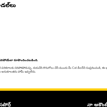
డల్‌లు
 సరిపోయేలా రూపొందించబడింది.
at పరికరాలకు సరిపోకపోవచ్చు. దయచేసి కొనుగోలు చేసే ముందు మీ Cat డీలర్‌ని సంప్రదించండి, ఈ భ
్‌లకు అనుకూలతను హామీ ఇవ్వలేదు.
సపోర్ట్
నా అకౌంట