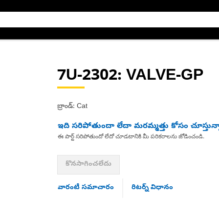
7U-2302
: VALVE-GP
బ్రాండ్: Cat
ఇది సరిపోతుందా లేదా మరమ్మత్తు కోసం చూస్తున్
ఈ పార్ట్ సరిపోతుందో లేదో చూడటానికి మీ పరికరాలను జోడించండి.
కొనసాగించలేదు
వారంటీ సమాచారం
రిటర్న్ విధానం