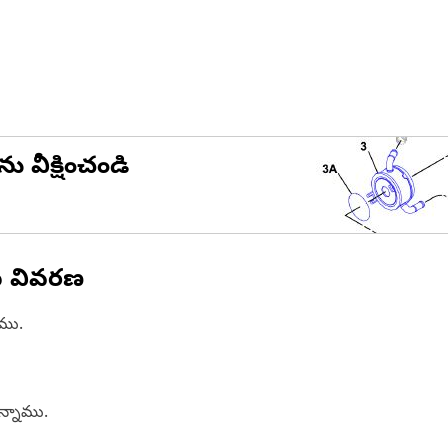
ను వీక్షించండి
న వివరణ
ాము.
ఉన్నాము.