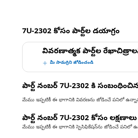
7U-2302
కోసం పార్ట్‌ల డయాగ్రం
వివరణాత్మక పార్ట్‌ల రేఖాచిత్రాల
మీ సామగ్రిని జోడించండి
పార్ట్ నంబర్
7U-2302
కి సంబంధించి
మేము ఇప్పటికీ ఈ భాగానికి వివరణను జోడించే పనిలో ఉన్న
పార్ట్ నంబర్
7U-2302
కోసం లక్షణాలు
మేము ఇప్పటికీ ఈ భాగానికి స్పెసిఫికేషన్‌ను జోడించే పనిలో 